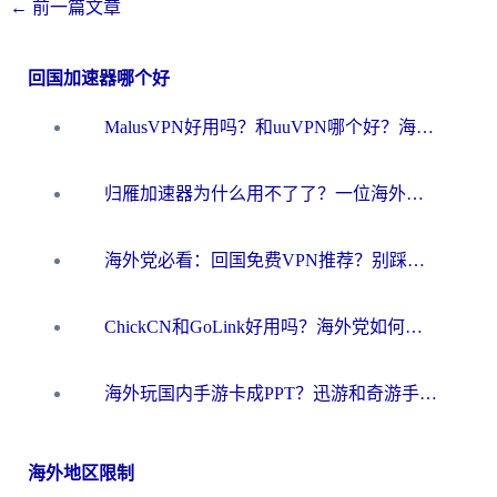
←
前一篇文章
回国加速器哪个好
MalusVPN好用吗？和uuVPN哪个好？海外党无缝访问国内资源的真实对比与选择指南
归雁加速器为什么用不了了？一位海外游子的真实困惑与技术解答
海外党必看：回国免费VPN推荐？别踩坑！教你选对加速器无缝刷国内资源
ChickCN和GoLink好用吗？海外党如何选对回国加速器
海外玩国内手游卡成PPT？迅游和奇游手游哪个好？一篇讲透回国加速器怎么选
海外地区限制