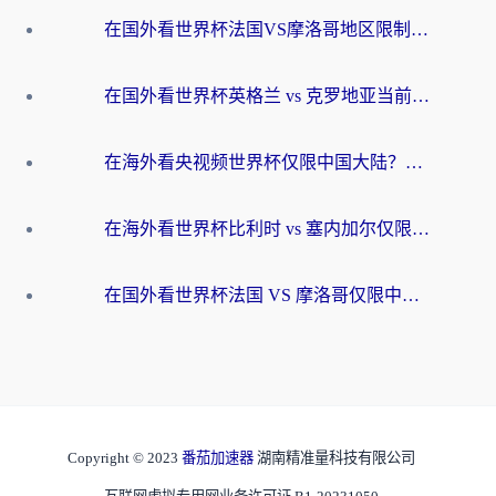
在国外看世界杯法国VS摩洛哥地区限制？这篇指南让你流畅看中文解说无压力
在国外看世界杯英格兰 vs 克罗地亚当前地区不可播放？这篇指南帮你搞定所有海外观赛难题
在海外看央视频世界杯仅限中国大陆？这篇指南帮你解锁中文解说+无卡顿直播
在海外看世界杯比利时 vs 塞内加尔仅限中国大陆？我找到了最流畅的中文解说之路
在国外看世界杯法国 VS 摩洛哥仅限中国大陆？海外党这样看中文解说赛事不卡顿
Copyright © 2023
番茄加速器
湖南精准量科技有限公司