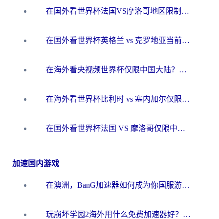
在国外看世界杯法国VS摩洛哥地区限制？这篇指南让你流畅看中文解说无压力
在国外看世界杯英格兰 vs 克罗地亚当前地区不可播放？这篇指南帮你搞定所有海外观赛难题
在海外看央视频世界杯仅限中国大陆？这篇指南帮你解锁中文解说+无卡顿直播
在海外看世界杯比利时 vs 塞内加尔仅限中国大陆？我找到了最流畅的中文解说之路
在国外看世界杯法国 VS 摩洛哥仅限中国大陆？海外党这样看中文解说赛事不卡顿
加速国内游戏
在澳洲，BanG加速器如何成为你国服游戏的“时光机”？
玩崩坏学园2海外用什么免费加速器好？2026海外党亲测国服游戏加速指南