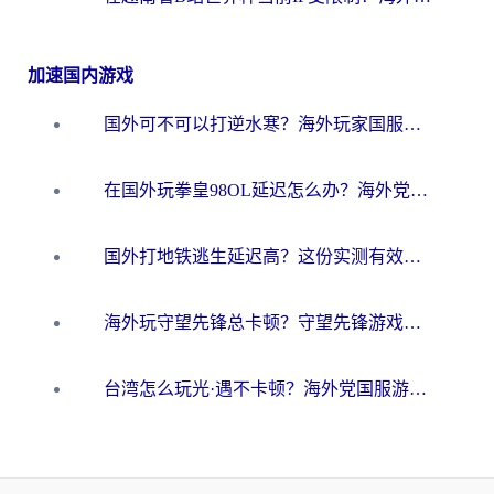
加速国内游戏
国外可不可以打逆水寒？海外玩家国服畅玩终极指南（附漫威荒野乱斗加速方案）
在国外玩拳皇98OL延迟怎么办？海外党亲测有效的低延迟指南
国外打地铁逃生延迟高？这份实测有效的低延迟指南帮你吃鸡
海外玩守望先锋总卡顿？守望先锋游戏加速器在哪里买&避坑指南（附欧洲非洲游戏实测）
台湾怎么玩光·遇不卡顿？海外党国服游戏加速终极攻略（附实测体验）