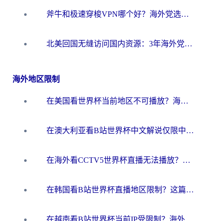
斧牛和极速穿梭VPN哪个好？海外党选回国加速器必看的真实对比与避坑指南
北美回国无缝访问国内资源：3年海外党亲测的加速器选择指南
海外地区限制
在美国看世界杯当前地区不可播放？海外党体育观赛终极指南来了！
在澳大利亚看B站世界杯中文解说仅限中国大陆？这篇指南帮你打破限制看遍赛事
在海外看CCTV5世界杯直播无法播放？这篇指南让你和国内球迷同步呐喊
在韩国看B站世界杯直播地区限制？这篇指南让你告别“当前地区不可播放”
在越南看B站世界杯当前IP受限制？海外党体育观赛终极指南来了