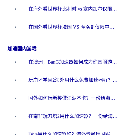
在海外看世界杯比利时 vs 塞内加尔仅限中国大陆？我找到了最流畅的中文解说之路
在国外看世界杯法国 VS 摩洛哥仅限中国大陆？海外党这样看中文解说赛事不卡顿
加速国内游戏
在澳洲，BanG加速器如何成为你国服游戏的“时光机”？
玩崩坏学园2海外用什么免费加速器好？2026海外党亲测国服游戏加速指南
国外如何玩新笑傲江湖不卡？一份给海外游子的终极网络指南
在南非玩刀塔2用什么加速器？一份给海外游子的终极生存指南
Dive用什么加速器好？海外党畅玩国服游戏的终极避坑指南