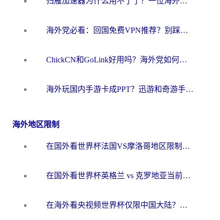
归雁加速器为什么用不了了？一位海外游子的真实困惑与技术解答
海外党必看：回国免费VPN推荐？别踩坑！教你选对加速器无缝刷国内资源
ChickCN和GoLink好用吗？海外党如何选对回国加速器
海外玩国内手游卡成PPT？迅游和奇游手游哪个好？一篇讲透回国加速器怎么选
海外地区限制
在国外看世界杯法国VS摩洛哥地区限制？这篇指南让你流畅看中文解说无压力
在国外看世界杯英格兰 vs 克罗地亚当前地区不可播放？这篇指南帮你搞定所有海外观赛难题
在海外看央视频世界杯仅限中国大陆？这篇指南帮你解锁中文解说+无卡顿直播