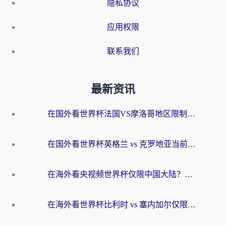
隐私协议
应用权限
联系我们
最新资讯
在国外看世界杯法国VS摩洛哥地区限制？这篇指南让你流畅看中文解说无压力
在国外看世界杯英格兰 vs 克罗地亚当前地区不可播放？这篇指南帮你搞定所有海外观赛难题
在海外看央视频世界杯仅限中国大陆？这篇指南帮你解锁中文解说+无卡顿直播
在海外看世界杯比利时 vs 塞内加尔仅限中国大陆？我找到了最流畅的中文解说之路