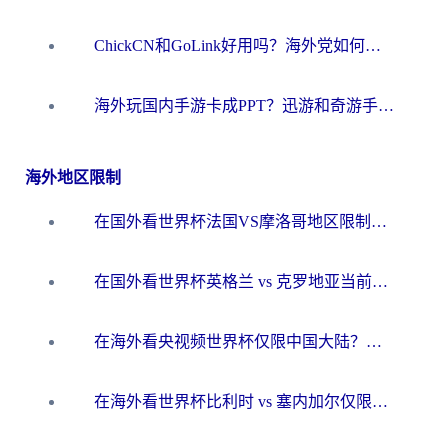
ChickCN和GoLink好用吗？海外党如何选对回国加速器
海外玩国内手游卡成PPT？迅游和奇游手游哪个好？一篇讲透回国加速器怎么选
海外地区限制
在国外看世界杯法国VS摩洛哥地区限制？这篇指南让你流畅看中文解说无压力
在国外看世界杯英格兰 vs 克罗地亚当前地区不可播放？这篇指南帮你搞定所有海外观赛难题
在海外看央视频世界杯仅限中国大陆？这篇指南帮你解锁中文解说+无卡顿直播
在海外看世界杯比利时 vs 塞内加尔仅限中国大陆？我找到了最流畅的中文解说之路