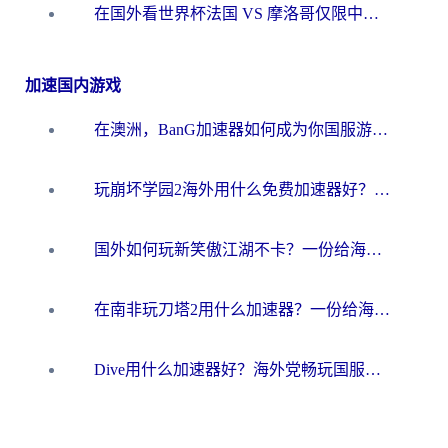
在国外看世界杯法国 VS 摩洛哥仅限中国大陆？海外党这样看中文解说赛事不卡顿
加速国内游戏
在澳洲，BanG加速器如何成为你国服游戏的“时光机”？
玩崩坏学园2海外用什么免费加速器好？2026海外党亲测国服游戏加速指南
国外如何玩新笑傲江湖不卡？一份给海外游子的终极网络指南
在南非玩刀塔2用什么加速器？一份给海外游子的终极生存指南
Dive用什么加速器好？海外党畅玩国服游戏的终极避坑指南