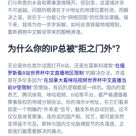
们与熟悉的乡音和赛事激情隔开。但别急，这道墙并非
不可逾越。问题的根源在于IP地址的地理位置检测，而解
决之道，就在于一台能让你“网络回国”的优质加速器。接
下来，我将为你一步步拆解，如何丝滑穿越地域限制，
重新拥抱中文解说带来的酣畅淋漓。
为什么你的IP总被“拒之门外”？
无论是你在首尔试图打开B站，还是在莫斯科搜索“
在俄
罗斯看B站世界杯中文直播地区限制
”的解决办法，亦或
是在多伦多因为“
在加拿大看咪咕视频世界杯中文直播当
前IP受限制
”而懊恼，背后的逻辑都是一样的。国内的爱
奇艺、腾讯体育、咪咕视频、B站等平台，都严格遵循着
赛事版权的地域分销协议。你的海外IP地址，在它们看来
就是一个明确的“外来者”信号，触发系统自动封锁。这不
仅仅是体育赛事，连你追的国产剧、综艺，都可能突然
变得遥不可及。那种与国内文化脉搏脱节的失落感，正
是我们最需要解决的痛点。