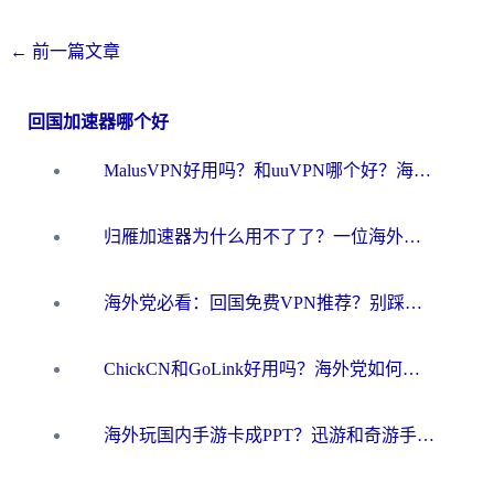
←
前一篇文章
回国加速器哪个好
MalusVPN好用吗？和uuVPN哪个好？海外党无缝访问国内资源的真实对比与选择指南
归雁加速器为什么用不了了？一位海外游子的真实困惑与技术解答
海外党必看：回国免费VPN推荐？别踩坑！教你选对加速器无缝刷国内资源
ChickCN和GoLink好用吗？海外党如何选对回国加速器
海外玩国内手游卡成PPT？迅游和奇游手游哪个好？一篇讲透回国加速器怎么选