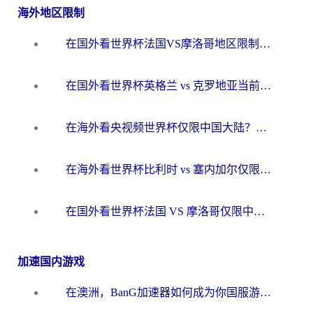
海外地区限制
在国外看世界杯法国VS摩洛哥地区限制？这篇指南让你流畅看中文解说无压力
在国外看世界杯英格兰 vs 克罗地亚当前地区不可播放？这篇指南帮你搞定所有海外观赛难题
在海外看央视频世界杯仅限中国大陆？这篇指南帮你解锁中文解说+无卡顿直播
在海外看世界杯比利时 vs 塞内加尔仅限中国大陆？我找到了最流畅的中文解说之路
在国外看世界杯法国 VS 摩洛哥仅限中国大陆？海外党这样看中文解说赛事不卡顿
加速国内游戏
在澳洲，BanG加速器如何成为你国服游戏的“时光机”？