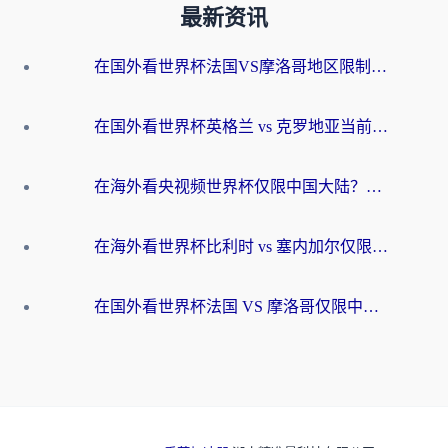
最新资讯
在国外看世界杯法国VS摩洛哥地区限制？这篇指南让你流畅看中文解说无压力
在国外看世界杯英格兰 vs 克罗地亚当前地区不可播放？这篇指南帮你搞定所有海外观赛难题
在海外看央视频世界杯仅限中国大陆？这篇指南帮你解锁中文解说+无卡顿直播
在海外看世界杯比利时 vs 塞内加尔仅限中国大陆？我找到了最流畅的中文解说之路
在国外看世界杯法国 VS 摩洛哥仅限中国大陆？海外党这样看中文解说赛事不卡顿