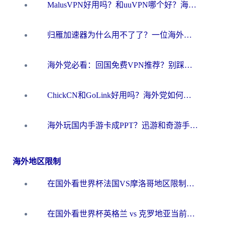
MalusVPN好用吗？和uuVPN哪个好？海外党无缝访问国内资源的真实对比与选择指南
归雁加速器为什么用不了了？一位海外游子的真实困惑与技术解答
海外党必看：回国免费VPN推荐？别踩坑！教你选对加速器无缝刷国内资源
ChickCN和GoLink好用吗？海外党如何选对回国加速器
海外玩国内手游卡成PPT？迅游和奇游手游哪个好？一篇讲透回国加速器怎么选
海外地区限制
在国外看世界杯法国VS摩洛哥地区限制？这篇指南让你流畅看中文解说无压力
在国外看世界杯英格兰 vs 克罗地亚当前地区不可播放？这篇指南帮你搞定所有海外观赛难题