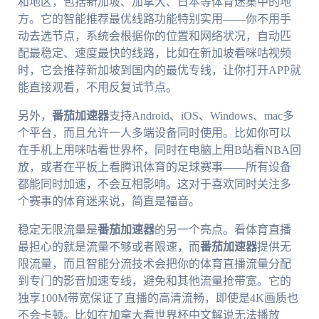
和地区，包括新加坡、加拿大、日本等体育迷集中的地
方。它的智能推荐最优线路功能特别实用——你不用手
动去选节点，系统会根据你的位置和网络状况，自动匹
配最稳定、速度最快的线路，比如在新加坡看咪咕视频
时，它会推荐新加坡到国内的最优专线，让你打开APP就
能直接观看，不用反复试节点。
另外，
番茄加速器
支持Android、iOS、Windows、mac多
个平台，而且允许一人多端设备同时使用。比如你可以
在手机上用咪咕看世界杯，同时在电脑上用B站看NBA回
放，或者在平板上看腾讯体育的足球赛事——所有设备
都能同时加速，不会互相影响。这对于喜欢同时关注多
个赛事的体育迷来说，简直是福音。
稳定无限流量是
番茄加速器
的另一个亮点。看体育直播
最担心的就是流量不够或者限速，而
番茄加速器
提供无
限流量，而且智能分流技术会把你的体育直播流量分配
到专门的影音加速专线，避免和其他流量抢带宽。它的
独享100M带宽保证了直播的高清流畅，即使是4K画质也
不会卡顿。比如在加拿大看世界杯中文解说无法播放