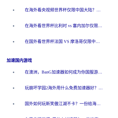
在海外看央视频世界杯仅限中国大陆？这篇指南帮你解锁中文解说+无卡顿直播
在海外看世界杯比利时 vs 塞内加尔仅限中国大陆？我找到了最流畅的中文解说之路
在国外看世界杯法国 VS 摩洛哥仅限中国大陆？海外党这样看中文解说赛事不卡顿
加速国内游戏
在澳洲，BanG加速器如何成为你国服游戏的“时光机”？
玩崩坏学园2海外用什么免费加速器好？2026海外党亲测国服游戏加速指南
国外如何玩新笑傲江湖不卡？一份给海外游子的终极网络指南