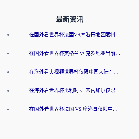
最新资讯
在国外看世界杯法国VS摩洛哥地区限制？这篇指南让你流畅看中文解说无压力
在国外看世界杯英格兰 vs 克罗地亚当前地区不可播放？这篇指南帮你搞定所有海外观赛难题
在海外看央视频世界杯仅限中国大陆？这篇指南帮你解锁中文解说+无卡顿直播
在海外看世界杯比利时 vs 塞内加尔仅限中国大陆？我找到了最流畅的中文解说之路
在国外看世界杯法国 VS 摩洛哥仅限中国大陆？海外党这样看中文解说赛事不卡顿