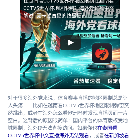
在越南看CCTV5世界杯地区限制
在越南看
CCTV5世界杯地区限制？海外党解锁中文
解说+无卡顿直播的终极指南
对于很多海外党来说，体育赛事直播的地区限制总是让
人头疼——比如在越南看CCTV5世界杯地区限制弹窗突
然跳出，或者在海外怎么看欧洲杯时发现直播页面一片
空白。这背后的原因很简单：国内平台的体育版权受地
域限制，海外IP无法直接访问。如果你也
在泰国看
CCTV5世界杯中文直播海外无法观看
，或者
在新加坡看