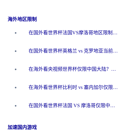
海外地区限制
在国外看世界杯法国VS摩洛哥地区限制？这篇指南让你流畅看中文解说无压力
在国外看世界杯英格兰 vs 克罗地亚当前地区不可播放？这篇指南帮你搞定所有海外观赛难题
在海外看央视频世界杯仅限中国大陆？这篇指南帮你解锁中文解说+无卡顿直播
在海外看世界杯比利时 vs 塞内加尔仅限中国大陆？我找到了最流畅的中文解说之路
在国外看世界杯法国 VS 摩洛哥仅限中国大陆？海外党这样看中文解说赛事不卡顿
加速国内游戏