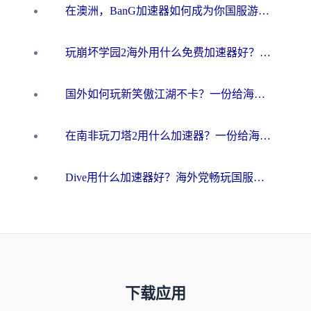
在澳洲，BanG加速器如何成为你国服游戏的“时光机”？
玩崩坏学园2海外用什么免费加速器好？2026海外党亲测国服游戏加速指南
国外如何玩新笑傲江湖不卡？一份给海外游子的终极网络指南
在南非玩刀塔2用什么加速器？一份给海外游子的终极生存指南
Dive用什么加速器好？海外党畅玩国服游戏的终极避坑指南
下载应用