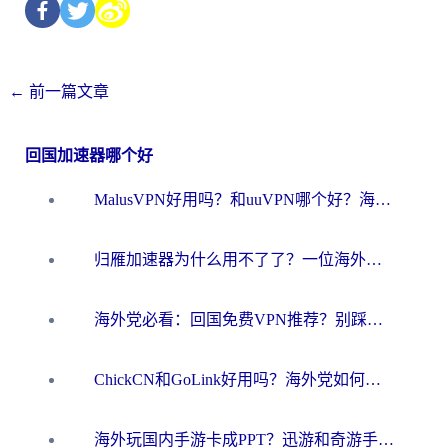
←
前一篇文章
回国加速器哪个好
MalusVPN好用吗？和uuVPN哪个好？海外党无缝访问国内资源的真实对比与选择指南
归雁加速器为什么用不了了？一位海外游子的真实困惑与技术解答
海外党必看：回国免费VPN推荐？别踩坑！教你选对加速器无缝刷国内资源
ChickCN和GoLink好用吗？海外党如何选对回国加速器
海外玩国内手游卡成PPT？迅游和奇游手游哪个好？一篇讲透回国加速器怎么选