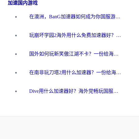
加速国内游戏
在澳洲，BanG加速器如何成为你国服游戏的“时光机”？
玩崩坏学园2海外用什么免费加速器好？2026海外党亲测国服游戏加速指南
国外如何玩新笑傲江湖不卡？一份给海外游子的终极网络指南
在南非玩刀塔2用什么加速器？一份给海外游子的终极生存指南
Dive用什么加速器好？海外党畅玩国服游戏的终极避坑指南