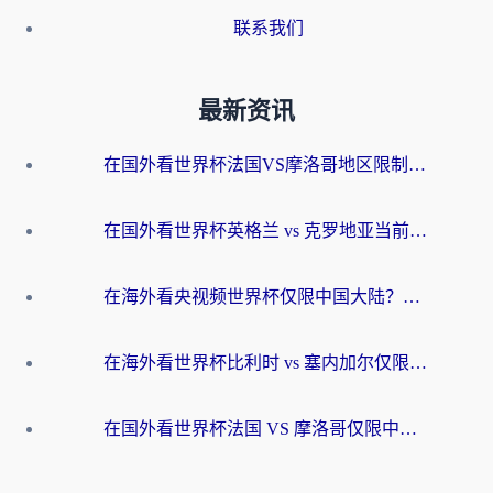
联系我们
最新资讯
在国外看世界杯法国VS摩洛哥地区限制？这篇指南让你流畅看中文解说无压力
在国外看世界杯英格兰 vs 克罗地亚当前地区不可播放？这篇指南帮你搞定所有海外观赛难题
在海外看央视频世界杯仅限中国大陆？这篇指南帮你解锁中文解说+无卡顿直播
在海外看世界杯比利时 vs 塞内加尔仅限中国大陆？我找到了最流畅的中文解说之路
在国外看世界杯法国 VS 摩洛哥仅限中国大陆？海外党这样看中文解说赛事不卡顿