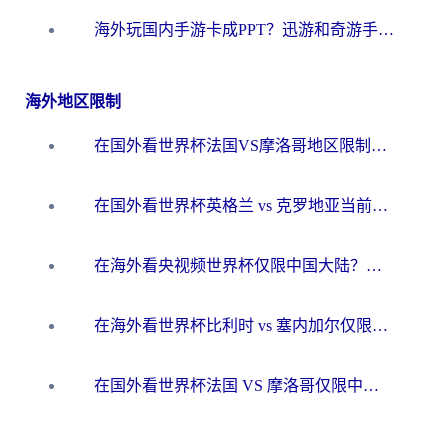
海外玩国内手游卡成PPT？迅游和奇游手游哪个好？一篇讲透回国加速器怎么选
海外地区限制
在国外看世界杯法国VS摩洛哥地区限制？这篇指南让你流畅看中文解说无压力
在国外看世界杯英格兰 vs 克罗地亚当前地区不可播放？这篇指南帮你搞定所有海外观赛难题
在海外看央视频世界杯仅限中国大陆？这篇指南帮你解锁中文解说+无卡顿直播
在海外看世界杯比利时 vs 塞内加尔仅限中国大陆？我找到了最流畅的中文解说之路
在国外看世界杯法国 VS 摩洛哥仅限中国大陆？海外党这样看中文解说赛事不卡顿