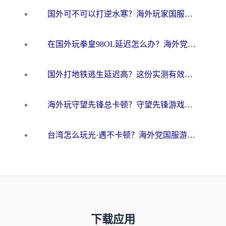
国外可不可以打逆水寒？海外玩家国服畅玩终极指南（附漫威荒野乱斗加速方案）
在国外玩拳皇98OL延迟怎么办？海外党亲测有效的低延迟指南
国外打地铁逃生延迟高？这份实测有效的低延迟指南帮你吃鸡
海外玩守望先锋总卡顿？守望先锋游戏加速器在哪里买&避坑指南（附欧洲非洲游戏实测）
台湾怎么玩光·遇不卡顿？海外党国服游戏加速终极攻略（附实测体验）
下载应用