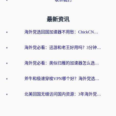
最新资讯
海外党选回国加速器不用愁：ChickCN和洞见哪个好？一篇搞定所有疑问
海外党必看：迅游和老王好用吗？3分钟选对加速国内网络的加速器
海外党必看：类似归雁的加速器怎么选？一篇搞定无缝访问国内资源
斧牛和极速穿梭VPN哪个好？海外党选回国加速器必看的真实对比与避坑指南
北美回国无缝访问国内资源：3年海外党亲测的加速器选择指南