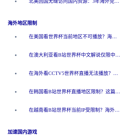
北美回国无缝访问国内资源：3年海外党亲测的加速器选择指南
海外地区限制
在美国看世界杯当前地区不可播放？海外党体育观赛终极指南来了！
在澳大利亚看B站世界杯中文解说仅限中国大陆？这篇指南帮你打破限制看遍赛事
在海外看CCTV5世界杯直播无法播放？这篇指南让你和国内球迷同步呐喊
在韩国看B站世界杯直播地区限制？这篇指南让你告别“当前地区不可播放”
在越南看B站世界杯当前IP受限制？海外党体育观赛终极指南来了
加速国内游戏