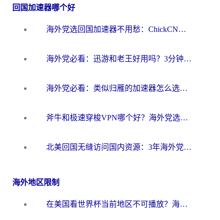
回国加速器哪个好
海外党选回国加速器不用愁：ChickCN和洞见哪个好？一篇搞定所有疑问
海外党必看：迅游和老王好用吗？3分钟选对加速国内网络的加速器
海外党必看：类似归雁的加速器怎么选？一篇搞定无缝访问国内资源
斧牛和极速穿梭VPN哪个好？海外党选回国加速器必看的真实对比与避坑指南
北美回国无缝访问国内资源：3年海外党亲测的加速器选择指南
海外地区限制
在美国看世界杯当前地区不可播放？海外党体育观赛终极指南来了！