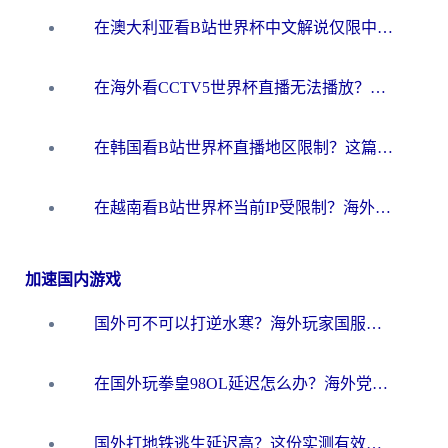
在澳大利亚看B站世界杯中文解说仅限中国大陆？这篇指南帮你打破限制看遍赛事
在海外看CCTV5世界杯直播无法播放？这篇指南让你和国内球迷同步呐喊
在韩国看B站世界杯直播地区限制？这篇指南让你告别“当前地区不可播放”
在越南看B站世界杯当前IP受限制？海外党体育观赛终极指南来了
加速国内游戏
国外可不可以打逆水寒？海外玩家国服畅玩终极指南（附漫威荒野乱斗加速方案）
在国外玩拳皇98OL延迟怎么办？海外党亲测有效的低延迟指南
国外打地铁逃生延迟高？这份实测有效的低延迟指南帮你吃鸡