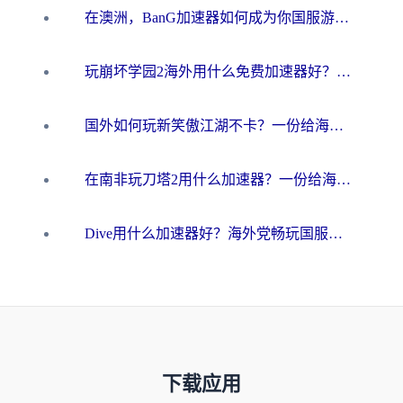
在澳洲，BanG加速器如何成为你国服游戏的“时光机”？
玩崩坏学园2海外用什么免费加速器好？2026海外党亲测国服游戏加速指南
国外如何玩新笑傲江湖不卡？一份给海外游子的终极网络指南
在南非玩刀塔2用什么加速器？一份给海外游子的终极生存指南
Dive用什么加速器好？海外党畅玩国服游戏的终极避坑指南
下载应用