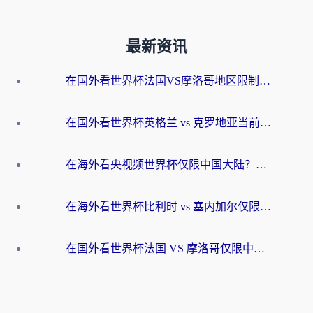
最新资讯
在国外看世界杯法国VS摩洛哥地区限制？这篇指南让你流畅看中文解说无压力
在国外看世界杯英格兰 vs 克罗地亚当前地区不可播放？这篇指南帮你搞定所有海外观赛难题
在海外看央视频世界杯仅限中国大陆？这篇指南帮你解锁中文解说+无卡顿直播
在海外看世界杯比利时 vs 塞内加尔仅限中国大陆？我找到了最流畅的中文解说之路
在国外看世界杯法国 VS 摩洛哥仅限中国大陆？海外党这样看中文解说赛事不卡顿