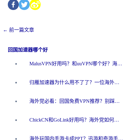
←
前一篇文章
回国加速器哪个好
MalusVPN好用吗？和uuVPN哪个好？海外党无缝访问国内资源的真实对比与选择指南
归雁加速器为什么用不了了？一位海外游子的真实困惑与技术解答
海外党必看：回国免费VPN推荐？别踩坑！教你选对加速器无缝刷国内资源
ChickCN和GoLink好用吗？海外党如何选对回国加速器
海外玩国内手游卡成PPT？迅游和奇游手游哪个好？一篇讲透回国加速器怎么选