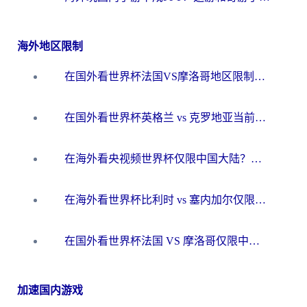
海外地区限制
在国外看世界杯法国VS摩洛哥地区限制？这篇指南让你流畅看中文解说无压力
在国外看世界杯英格兰 vs 克罗地亚当前地区不可播放？这篇指南帮你搞定所有海外观赛难题
在海外看央视频世界杯仅限中国大陆？这篇指南帮你解锁中文解说+无卡顿直播
在海外看世界杯比利时 vs 塞内加尔仅限中国大陆？我找到了最流畅的中文解说之路
在国外看世界杯法国 VS 摩洛哥仅限中国大陆？海外党这样看中文解说赛事不卡顿
加速国内游戏