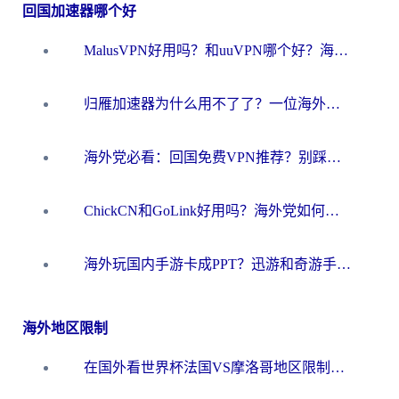
回国加速器哪个好
MalusVPN好用吗？和uuVPN哪个好？海外党无缝访问国内资源的真实对比与选择指南
归雁加速器为什么用不了了？一位海外游子的真实困惑与技术解答
海外党必看：回国免费VPN推荐？别踩坑！教你选对加速器无缝刷国内资源
ChickCN和GoLink好用吗？海外党如何选对回国加速器
海外玩国内手游卡成PPT？迅游和奇游手游哪个好？一篇讲透回国加速器怎么选
海外地区限制
在国外看世界杯法国VS摩洛哥地区限制？这篇指南让你流畅看中文解说无压力