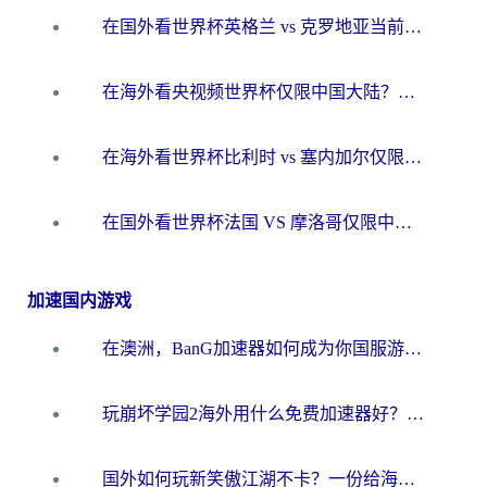
在国外看世界杯英格兰 vs 克罗地亚当前地区不可播放？这篇指南帮你搞定所有海外观赛难题
在海外看央视频世界杯仅限中国大陆？这篇指南帮你解锁中文解说+无卡顿直播
在海外看世界杯比利时 vs 塞内加尔仅限中国大陆？我找到了最流畅的中文解说之路
在国外看世界杯法国 VS 摩洛哥仅限中国大陆？海外党这样看中文解说赛事不卡顿
加速国内游戏
在澳洲，BanG加速器如何成为你国服游戏的“时光机”？
玩崩坏学园2海外用什么免费加速器好？2026海外党亲测国服游戏加速指南
国外如何玩新笑傲江湖不卡？一份给海外游子的终极网络指南