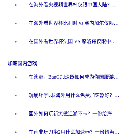
在海外看央视频世界杯仅限中国大陆？这篇指南帮你解锁中文解说+无卡顿直播
在海外看世界杯比利时 vs 塞内加尔仅限中国大陆？我找到了最流畅的中文解说之路
在国外看世界杯法国 VS 摩洛哥仅限中国大陆？海外党这样看中文解说赛事不卡顿
加速国内游戏
在澳洲，BanG加速器如何成为你国服游戏的“时光机”？
玩崩坏学园2海外用什么免费加速器好？2026海外党亲测国服游戏加速指南
国外如何玩新笑傲江湖不卡？一份给海外游子的终极网络指南
在南非玩刀塔2用什么加速器？一份给海外游子的终极生存指南