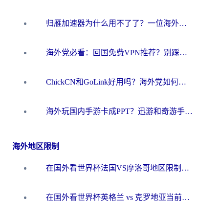
归雁加速器为什么用不了了？一位海外游子的真实困惑与技术解答
海外党必看：回国免费VPN推荐？别踩坑！教你选对加速器无缝刷国内资源
ChickCN和GoLink好用吗？海外党如何选对回国加速器
海外玩国内手游卡成PPT？迅游和奇游手游哪个好？一篇讲透回国加速器怎么选
海外地区限制
在国外看世界杯法国VS摩洛哥地区限制？这篇指南让你流畅看中文解说无压力
在国外看世界杯英格兰 vs 克罗地亚当前地区不可播放？这篇指南帮你搞定所有海外观赛难题