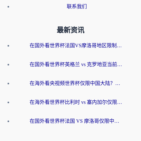
联系我们
最新资讯
在国外看世界杯法国VS摩洛哥地区限制？这篇指南让你流畅看中文解说无压力
在国外看世界杯英格兰 vs 克罗地亚当前地区不可播放？这篇指南帮你搞定所有海外观赛难题
在海外看央视频世界杯仅限中国大陆？这篇指南帮你解锁中文解说+无卡顿直播
在海外看世界杯比利时 vs 塞内加尔仅限中国大陆？我找到了最流畅的中文解说之路
在国外看世界杯法国 VS 摩洛哥仅限中国大陆？海外党这样看中文解说赛事不卡顿