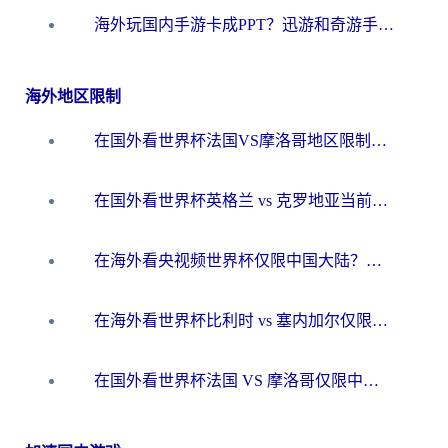
海外玩国内手游卡成PPT？迅游和奇游手游哪个好？一篇讲透回国加速器怎么选
海外地区限制
在国外看世界杯法国VS摩洛哥地区限制？这篇指南让你流畅看中文解说无压力
在国外看世界杯英格兰 vs 克罗地亚当前地区不可播放？这篇指南帮你搞定所有海外观赛难题
在海外看央视频世界杯仅限中国大陆？这篇指南帮你解锁中文解说+无卡顿直播
在海外看世界杯比利时 vs 塞内加尔仅限中国大陆？我找到了最流畅的中文解说之路
在国外看世界杯法国 VS 摩洛哥仅限中国大陆？海外党这样看中文解说赛事不卡顿