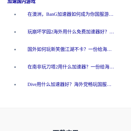
加速国内游戏
在澳洲，BanG加速器如何成为你国服游戏的“时光机”？
玩崩坏学园2海外用什么免费加速器好？2026海外党亲测国服游戏加速指南
国外如何玩新笑傲江湖不卡？一份给海外游子的终极网络指南
在南非玩刀塔2用什么加速器？一份给海外游子的终极生存指南
Dive用什么加速器好？海外党畅玩国服游戏的终极避坑指南