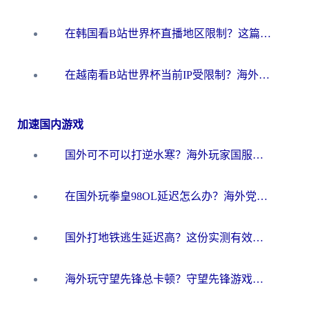
在韩国看B站世界杯直播地区限制？这篇指南让你告别“当前地区不可播放”
在越南看B站世界杯当前IP受限制？海外党体育观赛终极指南来了
加速国内游戏
国外可不可以打逆水寒？海外玩家国服畅玩终极指南（附漫威荒野乱斗加速方案）
在国外玩拳皇98OL延迟怎么办？海外党亲测有效的低延迟指南
国外打地铁逃生延迟高？这份实测有效的低延迟指南帮你吃鸡
海外玩守望先锋总卡顿？守望先锋游戏加速器在哪里买&避坑指南（附欧洲非洲游戏实测）