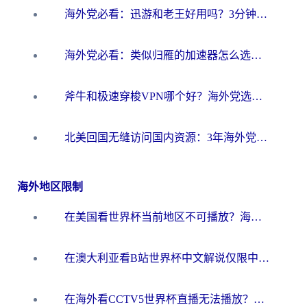
海外党必看：迅游和老王好用吗？3分钟选对加速国内网络的加速器
海外党必看：类似归雁的加速器怎么选？一篇搞定无缝访问国内资源
斧牛和极速穿梭VPN哪个好？海外党选回国加速器必看的真实对比与避坑指南
北美回国无缝访问国内资源：3年海外党亲测的加速器选择指南
海外地区限制
在美国看世界杯当前地区不可播放？海外党体育观赛终极指南来了！
在澳大利亚看B站世界杯中文解说仅限中国大陆？这篇指南帮你打破限制看遍赛事
在海外看CCTV5世界杯直播无法播放？这篇指南让你和国内球迷同步呐喊