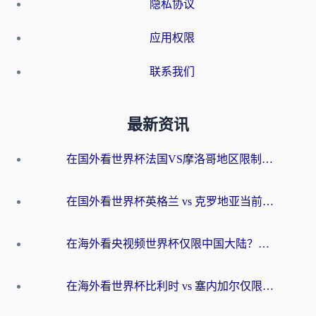
隐私协议
应用权限
联系我们
最新资讯
在国外看世界杯法国VS摩洛哥地区限制？这篇指南让你流畅看中文解说无压力
在国外看世界杯英格兰 vs 克罗地亚当前地区不可播放？这篇指南帮你搞定所有海外观赛难题
在海外看央视频世界杯仅限中国大陆？这篇指南帮你解锁中文解说+无卡顿直播
在海外看世界杯比利时 vs 塞内加尔仅限中国大陆？我找到了最流畅的中文解说之路