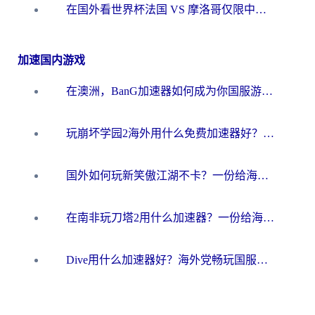
在国外看世界杯法国 VS 摩洛哥仅限中国大陆？海外党这样看中文解说赛事不卡顿
加速国内游戏
在澳洲，BanG加速器如何成为你国服游戏的“时光机”？
玩崩坏学园2海外用什么免费加速器好？2026海外党亲测国服游戏加速指南
国外如何玩新笑傲江湖不卡？一份给海外游子的终极网络指南
在南非玩刀塔2用什么加速器？一份给海外游子的终极生存指南
Dive用什么加速器好？海外党畅玩国服游戏的终极避坑指南