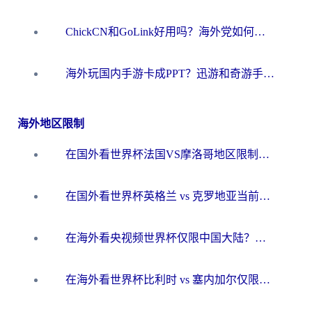
ChickCN和GoLink好用吗？海外党如何选对回国加速器
海外玩国内手游卡成PPT？迅游和奇游手游哪个好？一篇讲透回国加速器怎么选
海外地区限制
在国外看世界杯法国VS摩洛哥地区限制？这篇指南让你流畅看中文解说无压力
在国外看世界杯英格兰 vs 克罗地亚当前地区不可播放？这篇指南帮你搞定所有海外观赛难题
在海外看央视频世界杯仅限中国大陆？这篇指南帮你解锁中文解说+无卡顿直播
在海外看世界杯比利时 vs 塞内加尔仅限中国大陆？我找到了最流畅的中文解说之路