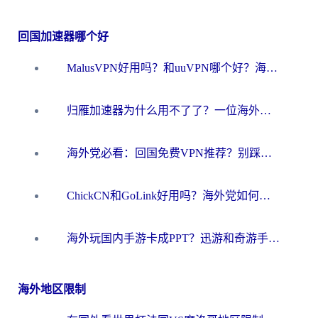
回国加速器哪个好
MalusVPN好用吗？和uuVPN哪个好？海外党无缝访问国内资源的真实对比与选择指南
归雁加速器为什么用不了了？一位海外游子的真实困惑与技术解答
海外党必看：回国免费VPN推荐？别踩坑！教你选对加速器无缝刷国内资源
ChickCN和GoLink好用吗？海外党如何选对回国加速器
海外玩国内手游卡成PPT？迅游和奇游手游哪个好？一篇讲透回国加速器怎么选
海外地区限制