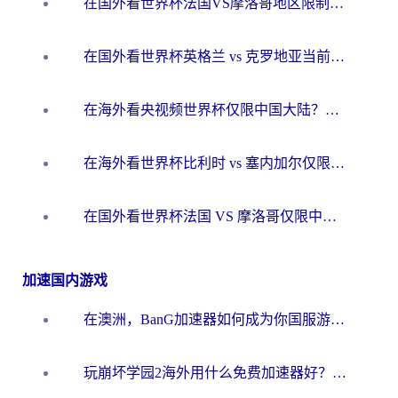
在国外看世界杯法国VS摩洛哥地区限制？这篇指南让你流畅看中文解说无压力
在国外看世界杯英格兰 vs 克罗地亚当前地区不可播放？这篇指南帮你搞定所有海外观赛难题
在海外看央视频世界杯仅限中国大陆？这篇指南帮你解锁中文解说+无卡顿直播
在海外看世界杯比利时 vs 塞内加尔仅限中国大陆？我找到了最流畅的中文解说之路
在国外看世界杯法国 VS 摩洛哥仅限中国大陆？海外党这样看中文解说赛事不卡顿
加速国内游戏
在澳洲，BanG加速器如何成为你国服游戏的“时光机”？
玩崩坏学园2海外用什么免费加速器好？2026海外党亲测国服游戏加速指南