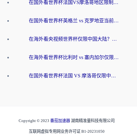
在国外看世界杯法国VS摩洛哥地区限制？这篇指南让你流畅看中文解说无压力
在国外看世界杯英格兰 vs 克罗地亚当前地区不可播放？这篇指南帮你搞定所有海外观赛难题
在海外看央视频世界杯仅限中国大陆？这篇指南帮你解锁中文解说+无卡顿直播
在海外看世界杯比利时 vs 塞内加尔仅限中国大陆？我找到了最流畅的中文解说之路
在国外看世界杯法国 VS 摩洛哥仅限中国大陆？海外党这样看中文解说赛事不卡顿
Copyright © 2023
番茄加速器
湖南精准量科技有限公司
互联网虚拟专用网业务许可证 B1-20231050