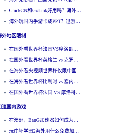
ChickCN和GoLink好用吗？海外党如何选对回国加速器
海外玩国内手游卡成PPT？迅游和奇游手游哪个好？一篇讲透回国加速器怎么选
海外地区限制
在国外看世界杯法国VS摩洛哥地区限制？这篇指南让你流畅看中文解说无压力
在国外看世界杯英格兰 vs 克罗地亚当前地区不可播放？这篇指南帮你搞定所有海外观赛难题
在海外看央视频世界杯仅限中国大陆？这篇指南帮你解锁中文解说+无卡顿直播
在海外看世界杯比利时 vs 塞内加尔仅限中国大陆？我找到了最流畅的中文解说之路
在国外看世界杯法国 VS 摩洛哥仅限中国大陆？海外党这样看中文解说赛事不卡顿
加速国内游戏
在澳洲，BanG加速器如何成为你国服游戏的“时光机”？
玩崩坏学园2海外用什么免费加速器好？2026海外党亲测国服游戏加速指南