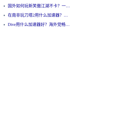
国外如何玩新笑傲江湖不卡？一份给海外游子的终极网络指南
在南非玩刀塔2用什么加速器？一份给海外游子的终极生存指南
Dive用什么加速器好？海外党畅玩国服游戏的终极避坑指南