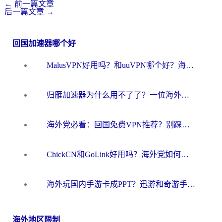
←
前一篇文章
后一篇文章
→
回国加速器哪个好
MalusVPN好用吗？和uuVPN哪个好？海外党无缝访问国内资源的真实对比与选择指南
归雁加速器为什么用不了了？一位海外游子的真实困惑与技术解答
海外党必看：回国免费VPN推荐？别踩坑！教你选对加速器无缝刷国内资源
ChickCN和GoLink好用吗？海外党如何选对回国加速器
海外玩国内手游卡成PPT？迅游和奇游手游哪个好？一篇讲透回国加速器怎么选
海外地区限制