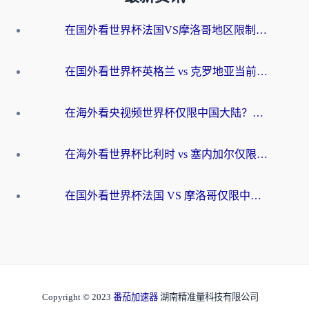
在国外看世界杯法国VS摩洛哥地区限制？这篇指南让你流畅看中文解说无压力
在国外看世界杯英格兰 vs 克罗地亚当前地区不可播放？这篇指南帮你搞定所有海外观赛难题
在海外看央视频世界杯仅限中国大陆？这篇指南帮你解锁中文解说+无卡顿直播
在海外看世界杯比利时 vs 塞内加尔仅限中国大陆？我找到了最流畅的中文解说之路
在国外看世界杯法国 VS 摩洛哥仅限中国大陆？海外党这样看中文解说赛事不卡顿
Copyright © 2023
番茄加速器
湖南精准量科技有限公司