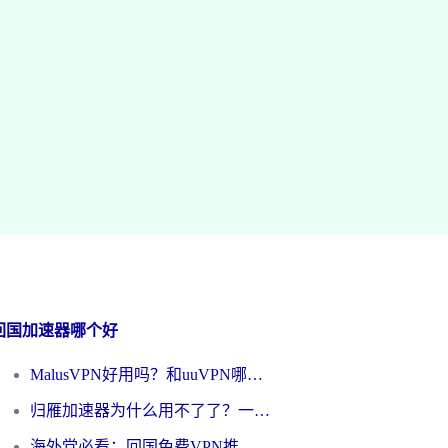
回国加速器哪个好
MalusVPN好用吗？和uuVPN哪个好？海外党无缝访问国内资源的真实对比与选择指南
归雁加速器为什么用不了了？一位海外游子的真实困惑与技术解答
海外党必看：回国免费VPN推荐？别踩坑！教你选对加速器无缝刷国内资源