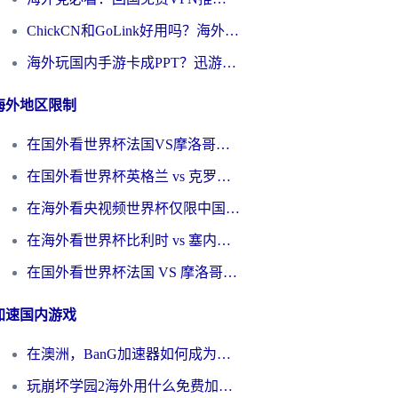
ChickCN和GoLink好用吗？海外党如何选对回国加速器
海外玩国内手游卡成PPT？迅游和奇游手游哪个好？一篇讲透回国加速器怎么选
海外地区限制
在国外看世界杯法国VS摩洛哥地区限制？这篇指南让你流畅看中文解说无压力
在国外看世界杯英格兰 vs 克罗地亚当前地区不可播放？这篇指南帮你搞定所有海外观赛难题
在海外看央视频世界杯仅限中国大陆？这篇指南帮你解锁中文解说+无卡顿直播
在海外看世界杯比利时 vs 塞内加尔仅限中国大陆？我找到了最流畅的中文解说之路
在国外看世界杯法国 VS 摩洛哥仅限中国大陆？海外党这样看中文解说赛事不卡顿
加速国内游戏
在澳洲，BanG加速器如何成为你国服游戏的“时光机”？
玩崩坏学园2海外用什么免费加速器好？2026海外党亲测国服游戏加速指南