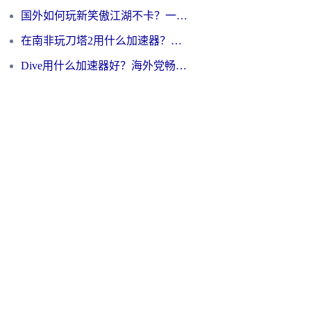
国外如何玩新笑傲江湖不卡？一份给海外游子的终极网络指南
在南非玩刀塔2用什么加速器？一份给海外游子的终极生存指南
Dive用什么加速器好？海外党畅玩国服游戏的终极避坑指南