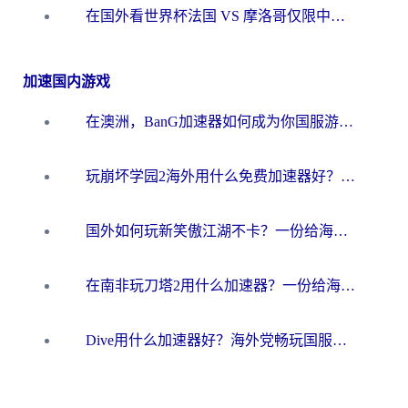
在国外看世界杯法国 VS 摩洛哥仅限中国大陆？海外党这样看中文解说赛事不卡顿
加速国内游戏
在澳洲，BanG加速器如何成为你国服游戏的“时光机”？
玩崩坏学园2海外用什么免费加速器好？2026海外党亲测国服游戏加速指南
国外如何玩新笑傲江湖不卡？一份给海外游子的终极网络指南
在南非玩刀塔2用什么加速器？一份给海外游子的终极生存指南
Dive用什么加速器好？海外党畅玩国服游戏的终极避坑指南