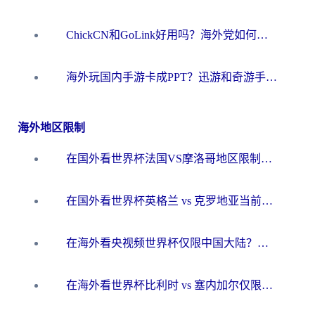
ChickCN和GoLink好用吗？海外党如何选对回国加速器
海外玩国内手游卡成PPT？迅游和奇游手游哪个好？一篇讲透回国加速器怎么选
海外地区限制
在国外看世界杯法国VS摩洛哥地区限制？这篇指南让你流畅看中文解说无压力
在国外看世界杯英格兰 vs 克罗地亚当前地区不可播放？这篇指南帮你搞定所有海外观赛难题
在海外看央视频世界杯仅限中国大陆？这篇指南帮你解锁中文解说+无卡顿直播
在海外看世界杯比利时 vs 塞内加尔仅限中国大陆？我找到了最流畅的中文解说之路