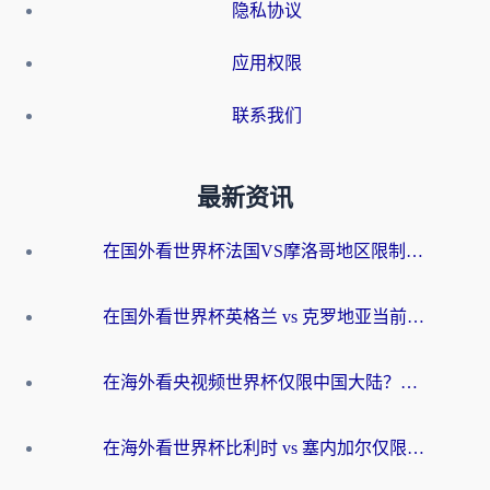
隐私协议
应用权限
联系我们
最新资讯
在国外看世界杯法国VS摩洛哥地区限制？这篇指南让你流畅看中文解说无压力
在国外看世界杯英格兰 vs 克罗地亚当前地区不可播放？这篇指南帮你搞定所有海外观赛难题
在海外看央视频世界杯仅限中国大陆？这篇指南帮你解锁中文解说+无卡顿直播
在海外看世界杯比利时 vs 塞内加尔仅限中国大陆？我找到了最流畅的中文解说之路