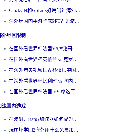
ChickCN和GoLink好用吗？海外党如何选对回国加速器
海外玩国内手游卡成PPT？迅游和奇游手游哪个好？一篇讲透回国加速器怎么选
海外地区限制
在国外看世界杯法国VS摩洛哥地区限制？这篇指南让你流畅看中文解说无压力
在国外看世界杯英格兰 vs 克罗地亚当前地区不可播放？这篇指南帮你搞定所有海外观赛难题
在海外看央视频世界杯仅限中国大陆？这篇指南帮你解锁中文解说+无卡顿直播
在海外看世界杯比利时 vs 塞内加尔仅限中国大陆？我找到了最流畅的中文解说之路
在国外看世界杯法国 VS 摩洛哥仅限中国大陆？海外党这样看中文解说赛事不卡顿
加速国内游戏
在澳洲，BanG加速器如何成为你国服游戏的“时光机”？
玩崩坏学园2海外用什么免费加速器好？2026海外党亲测国服游戏加速指南