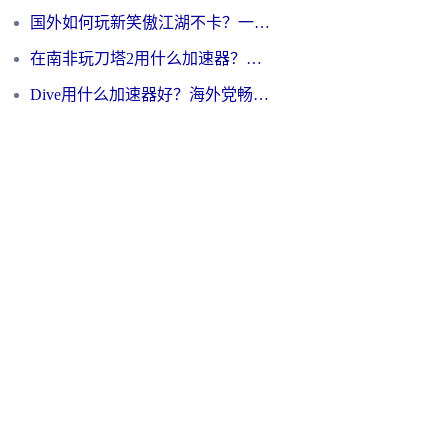
国外如何玩新笑傲江湖不卡？一份给海外游子的终极网络指南
在南非玩刀塔2用什么加速器？一份给海外游子的终极生存指南
Dive用什么加速器好？海外党畅玩国服游戏的终极避坑指南