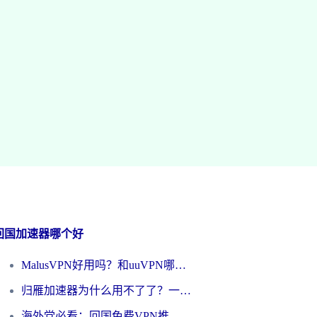
回国加速器哪个好
MalusVPN好用吗？和uuVPN哪个好？海外党无缝访问国内资源的真实对比与选择指南
归雁加速器为什么用不了了？一位海外游子的真实困惑与技术解答
海外党必看：回国免费VPN推荐？别踩坑！教你选对加速器无缝刷国内资源