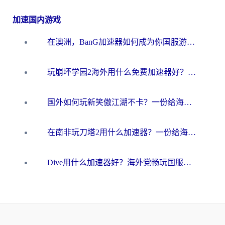
加速国内游戏
在澳洲，BanG加速器如何成为你国服游戏的“时光机”？
玩崩坏学园2海外用什么免费加速器好？2026海外党亲测国服游戏加速指南
国外如何玩新笑傲江湖不卡？一份给海外游子的终极网络指南
在南非玩刀塔2用什么加速器？一份给海外游子的终极生存指南
Dive用什么加速器好？海外党畅玩国服游戏的终极避坑指南