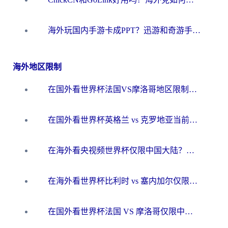
海外玩国内手游卡成PPT？迅游和奇游手游哪个好？一篇讲透回国加速器怎么选
海外地区限制
在国外看世界杯法国VS摩洛哥地区限制？这篇指南让你流畅看中文解说无压力
在国外看世界杯英格兰 vs 克罗地亚当前地区不可播放？这篇指南帮你搞定所有海外观赛难题
在海外看央视频世界杯仅限中国大陆？这篇指南帮你解锁中文解说+无卡顿直播
在海外看世界杯比利时 vs 塞内加尔仅限中国大陆？我找到了最流畅的中文解说之路
在国外看世界杯法国 VS 摩洛哥仅限中国大陆？海外党这样看中文解说赛事不卡顿