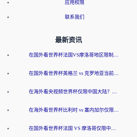
应用权限
联系我们
最新资讯
在国外看世界杯法国VS摩洛哥地区限制？这篇指南让你流畅看中文解说无压力
在国外看世界杯英格兰 vs 克罗地亚当前地区不可播放？这篇指南帮你搞定所有海外观赛难题
在海外看央视频世界杯仅限中国大陆？这篇指南帮你解锁中文解说+无卡顿直播
在海外看世界杯比利时 vs 塞内加尔仅限中国大陆？我找到了最流畅的中文解说之路
在国外看世界杯法国 VS 摩洛哥仅限中国大陆？海外党这样看中文解说赛事不卡顿