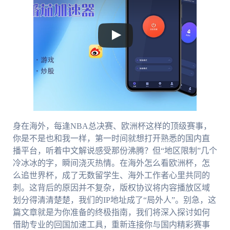
身在海外，每逢NBA总决赛、欧洲杯这样的顶级赛事，
你是不是也和我一样，第一时间就想打开熟悉的国内直
播平台，听着中文解说感受那份沸腾？但“地区限制”几个
冷冰冰的字，瞬间浇灭热情。在海外怎么看欧洲杯，怎
么追世界杯，成了无数留学生、海外工作者心里共同的
刺。这背后的原因并不复杂，版权协议将内容播放区域
划分得清清楚楚，我们的IP地址成了“局外人”。别急，这
篇文章就是为你准备的终极指南，我们将深入探讨如何
借助专业的回国加速工具，重新连接你与国内精彩赛事