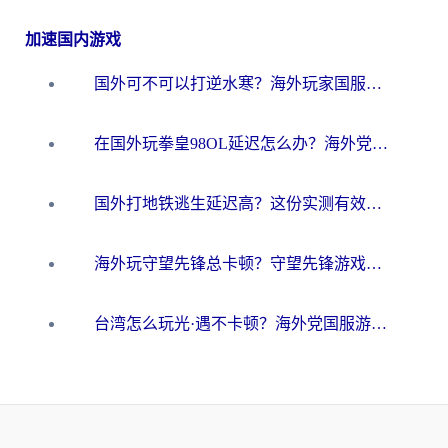
加速国内游戏
国外可不可以打逆水寒？海外玩家国服畅玩终极指南（附漫威荒野乱斗加速方案）
在国外玩拳皇98OL延迟怎么办？海外党亲测有效的低延迟指南
国外打地铁逃生延迟高？这份实测有效的低延迟指南帮你吃鸡
海外玩守望先锋总卡顿？守望先锋游戏加速器在哪里买&避坑指南（附欧洲非洲游戏实测）
台湾怎么玩光·遇不卡顿？海外党国服游戏加速终极攻略（附实测体验）