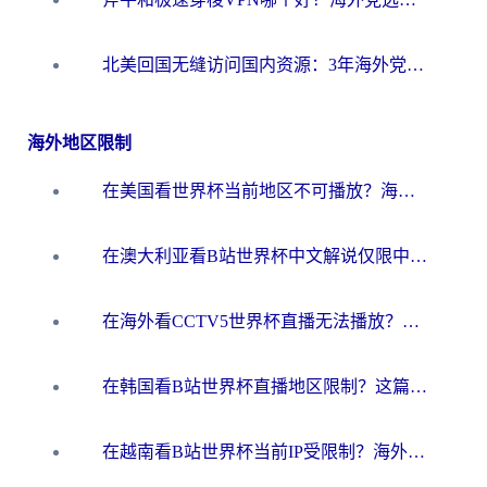
北美回国无缝访问国内资源：3年海外党亲测的加速器选择指南
海外地区限制
在美国看世界杯当前地区不可播放？海外党体育观赛终极指南来了！
在澳大利亚看B站世界杯中文解说仅限中国大陆？这篇指南帮你打破限制看遍赛事
在海外看CCTV5世界杯直播无法播放？这篇指南让你和国内球迷同步呐喊
在韩国看B站世界杯直播地区限制？这篇指南让你告别“当前地区不可播放”
在越南看B站世界杯当前IP受限制？海外党体育观赛终极指南来了