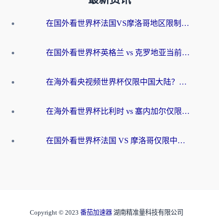
在国外看世界杯法国VS摩洛哥地区限制？这篇指南让你流畅看中文解说无压力
在国外看世界杯英格兰 vs 克罗地亚当前地区不可播放？这篇指南帮你搞定所有海外观赛难题
在海外看央视频世界杯仅限中国大陆？这篇指南帮你解锁中文解说+无卡顿直播
在海外看世界杯比利时 vs 塞内加尔仅限中国大陆？我找到了最流畅的中文解说之路
在国外看世界杯法国 VS 摩洛哥仅限中国大陆？海外党这样看中文解说赛事不卡顿
Copyright © 2023
番茄加速器
湖南精准量科技有限公司