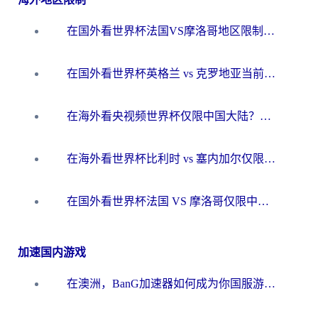
在国外看世界杯法国VS摩洛哥地区限制？这篇指南让你流畅看中文解说无压力
在国外看世界杯英格兰 vs 克罗地亚当前地区不可播放？这篇指南帮你搞定所有海外观赛难题
在海外看央视频世界杯仅限中国大陆？这篇指南帮你解锁中文解说+无卡顿直播
在海外看世界杯比利时 vs 塞内加尔仅限中国大陆？我找到了最流畅的中文解说之路
在国外看世界杯法国 VS 摩洛哥仅限中国大陆？海外党这样看中文解说赛事不卡顿
加速国内游戏
在澳洲，BanG加速器如何成为你国服游戏的“时光机”？