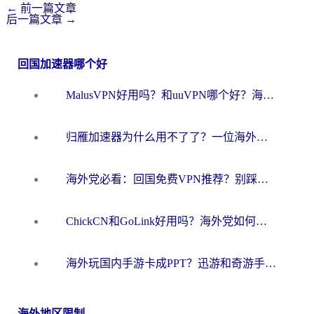
←
前一篇文章
后一篇文章
→
回国加速器哪个好
MalusVPN好用吗？和uuVPN哪个好？海外党无缝访问国内资源的真实对比与选择指南
归雁加速器为什么用不了了？一位海外游子的真实困惑与技术解答
海外党必看：回国免费VPN推荐？别踩坑！教你选对加速器无缝刷国内资源
ChickCN和GoLink好用吗？海外党如何选对回国加速器
海外玩国内手游卡成PPT？迅游和奇游手游哪个好？一篇讲透回国加速器怎么选
海外地区限制