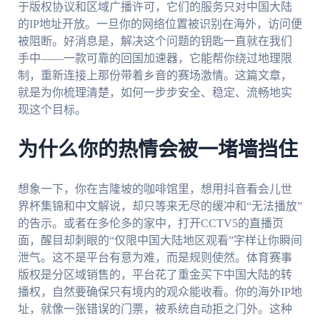
于版权协议和区域广播许可，它们的服务只对中国大陆
的IP地址开放。一旦你的网络位置被识别在海外，访问便
被阻断。好消息是，解决这个问题的钥匙一直就在我们
手中——一款可靠的回国加速器，它能帮你绕过地理限
制，重新连接上那份带着乡音的赛场激情。这篇文章，
就是为你梳理清楚，如何一步步安全、稳定、流畅地实
现这个目标。
为什么你的热情会被一堵墙挡住
想象一下，你在吉隆坡的咖啡馆里，想用抖音看会儿世
界杯集锦和中文解说，却只等来无尽的缓冲和“无法播放”
的告示。或者在多伦多的家中，打开CCTV5的直播页
面，醒目却刺眼的“仅限中国大陆地区观看”字样让你瞬间
泄气。这不是平台有意为难，而是规则使然。体育赛事
版权是分区域销售的，平台花了重金买下中国大陆的转
播权，自然要确保只有境内的观众能收看。你的海外IP地
址，就像一张错误的门票，被系统自动拒之门外。这种