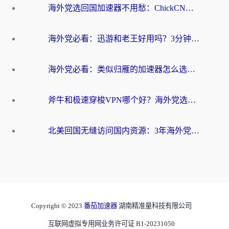
海外党选回国加速器不用愁：ChickCN和洞见哪个好？一篇搞定所有疑问
海外党必看：迅游和老王好用吗？3分钟选对加速国内网络的加速器
海外党必看：类似归雁的加速器怎么选？一篇搞定无缝访问国内资源
斧牛和极速穿梭VPN哪个好？海外党选回国加速器必看的真实对比与避坑指南
北美回国无缝访问国内资源：3年海外党亲测的加速器选择指南
Copyright © 2023
番茄加速器
湖南精准量科技有限公司
互联网虚拟专用网业务许可证 B1-20231050