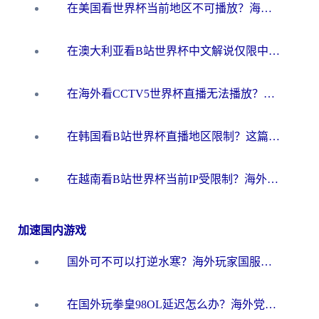
在美国看世界杯当前地区不可播放？海外党体育观赛终极指南来了！
在澳大利亚看B站世界杯中文解说仅限中国大陆？这篇指南帮你打破限制看遍赛事
在海外看CCTV5世界杯直播无法播放？这篇指南让你和国内球迷同步呐喊
在韩国看B站世界杯直播地区限制？这篇指南让你告别“当前地区不可播放”
在越南看B站世界杯当前IP受限制？海外党体育观赛终极指南来了
加速国内游戏
国外可不可以打逆水寒？海外玩家国服畅玩终极指南（附漫威荒野乱斗加速方案）
在国外玩拳皇98OL延迟怎么办？海外党亲测有效的低延迟指南