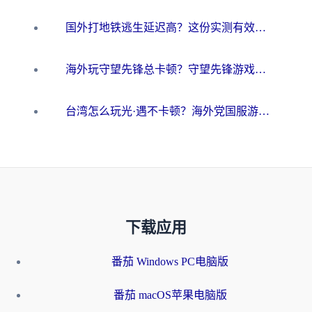
国外打地铁逃生延迟高？这份实测有效的低延迟指南帮你吃鸡
海外玩守望先锋总卡顿？守望先锋游戏加速器在哪里买&避坑指南（附欧洲非洲游戏实测）
台湾怎么玩光·遇不卡顿？海外党国服游戏加速终极攻略（附实测体验）
下载应用
番茄 Windows PC电脑版
番茄 macOS苹果电脑版