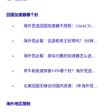
回国加速器哪个好
海外党选回国加速器不用愁：ChickCN和洞见哪个好？一篇搞定所有疑问
海外党必看：迅游和老王好用吗？3分钟选对加速国内网络的加速器
海外党必看：类似归雁的加速器怎么选？一篇搞定无缝访问国内资源
斧牛和极速穿梭VPN哪个好？海外党选回国加速器必看的真实对比与避坑指南
北美回国无缝访问国内资源：3年海外党亲测的加速器选择指南
海外地区限制