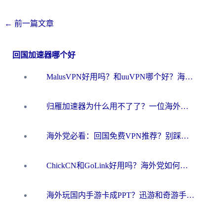
←
前一篇文章
回国加速器哪个好
MalusVPN好用吗？和uuVPN哪个好？海外党无缝访问国内资源的真实对比与选择指南
归雁加速器为什么用不了了？一位海外游子的真实困惑与技术解答
海外党必看：回国免费VPN推荐？别踩坑！教你选对加速器无缝刷国内资源
ChickCN和GoLink好用吗？海外党如何选对回国加速器
海外玩国内手游卡成PPT？迅游和奇游手游哪个好？一篇讲透回国加速器怎么选