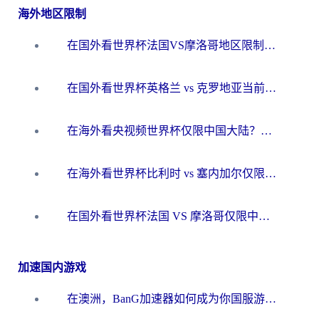
海外地区限制
在国外看世界杯法国VS摩洛哥地区限制？这篇指南让你流畅看中文解说无压力
在国外看世界杯英格兰 vs 克罗地亚当前地区不可播放？这篇指南帮你搞定所有海外观赛难题
在海外看央视频世界杯仅限中国大陆？这篇指南帮你解锁中文解说+无卡顿直播
在海外看世界杯比利时 vs 塞内加尔仅限中国大陆？我找到了最流畅的中文解说之路
在国外看世界杯法国 VS 摩洛哥仅限中国大陆？海外党这样看中文解说赛事不卡顿
加速国内游戏
在澳洲，BanG加速器如何成为你国服游戏的“时光机”？