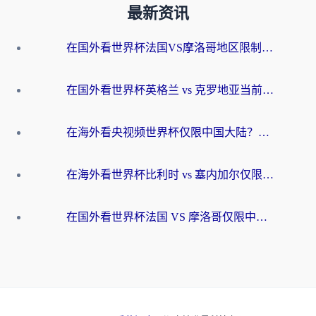
最新资讯
在国外看世界杯法国VS摩洛哥地区限制？这篇指南让你流畅看中文解说无压力
在国外看世界杯英格兰 vs 克罗地亚当前地区不可播放？这篇指南帮你搞定所有海外观赛难题
在海外看央视频世界杯仅限中国大陆？这篇指南帮你解锁中文解说+无卡顿直播
在海外看世界杯比利时 vs 塞内加尔仅限中国大陆？我找到了最流畅的中文解说之路
在国外看世界杯法国 VS 摩洛哥仅限中国大陆？海外党这样看中文解说赛事不卡顿