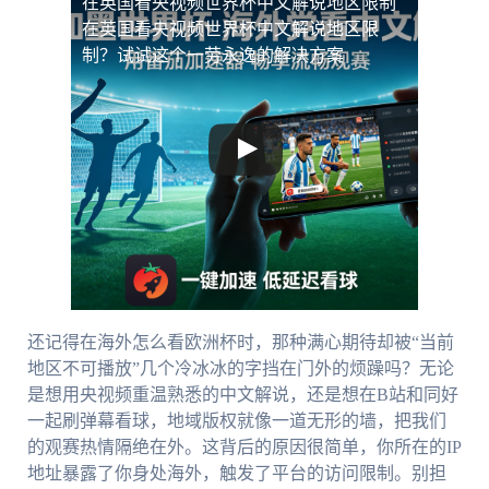
在英国看央视频世界杯中文解说地区限制
在英国看央视频世界杯中文解说地区限
制？试试这个一劳永逸的解决方案
还记得在海外怎么看欧洲杯时，那种满心期待却被“当前
地区不可播放”几个冷冰冰的字挡在门外的烦躁吗？无论
是想用央视频重温熟悉的中文解说，还是想在B站和同好
一起刷弹幕看球，地域版权就像一道无形的墙，把我们
的观赛热情隔绝在外。这背后的原因很简单，你所在的IP
地址暴露了你身处海外，触发了平台的访问限制。别担