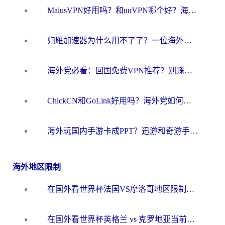
MalusVPN好用吗？和uuVPN哪个好？海外党无缝访问国内资源的真实对比与选择指南
归雁加速器为什么用不了了？一位海外游子的真实困惑与技术解答
海外党必看：回国免费VPN推荐？别踩坑！教你选对加速器无缝刷国内资源
ChickCN和GoLink好用吗？海外党如何选对回国加速器
海外玩国内手游卡成PPT？迅游和奇游手游哪个好？一篇讲透回国加速器怎么选
海外地区限制
在国外看世界杯法国VS摩洛哥地区限制？这篇指南让你流畅看中文解说无压力
在国外看世界杯英格兰 vs 克罗地亚当前地区不可播放？这篇指南帮你搞定所有海外观赛难题