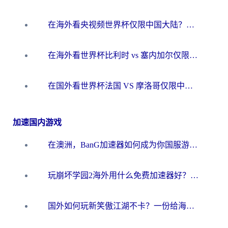
在海外看央视频世界杯仅限中国大陆？这篇指南帮你解锁中文解说+无卡顿直播
在海外看世界杯比利时 vs 塞内加尔仅限中国大陆？我找到了最流畅的中文解说之路
在国外看世界杯法国 VS 摩洛哥仅限中国大陆？海外党这样看中文解说赛事不卡顿
加速国内游戏
在澳洲，BanG加速器如何成为你国服游戏的“时光机”？
玩崩坏学园2海外用什么免费加速器好？2026海外党亲测国服游戏加速指南
国外如何玩新笑傲江湖不卡？一份给海外游子的终极网络指南