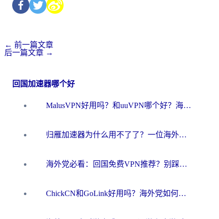
←
前一篇文章
后一篇文章
→
回国加速器哪个好
MalusVPN好用吗？和uuVPN哪个好？海外党无缝访问国内资源的真实对比与选择指南
归雁加速器为什么用不了了？一位海外游子的真实困惑与技术解答
海外党必看：回国免费VPN推荐？别踩坑！教你选对加速器无缝刷国内资源
ChickCN和GoLink好用吗？海外党如何选对回国加速器