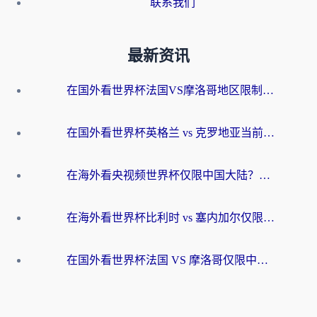
联系我们
最新资讯
在国外看世界杯法国VS摩洛哥地区限制？这篇指南让你流畅看中文解说无压力
在国外看世界杯英格兰 vs 克罗地亚当前地区不可播放？这篇指南帮你搞定所有海外观赛难题
在海外看央视频世界杯仅限中国大陆？这篇指南帮你解锁中文解说+无卡顿直播
在海外看世界杯比利时 vs 塞内加尔仅限中国大陆？我找到了最流畅的中文解说之路
在国外看世界杯法国 VS 摩洛哥仅限中国大陆？海外党这样看中文解说赛事不卡顿