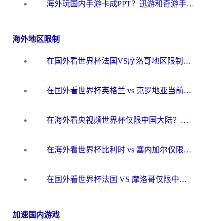
海外玩国内手游卡成PPT？迅游和奇游手游哪个好？一篇讲透回国加速器怎么选
海外地区限制
在国外看世界杯法国VS摩洛哥地区限制？这篇指南让你流畅看中文解说无压力
在国外看世界杯英格兰 vs 克罗地亚当前地区不可播放？这篇指南帮你搞定所有海外观赛难题
在海外看央视频世界杯仅限中国大陆？这篇指南帮你解锁中文解说+无卡顿直播
在海外看世界杯比利时 vs 塞内加尔仅限中国大陆？我找到了最流畅的中文解说之路
在国外看世界杯法国 VS 摩洛哥仅限中国大陆？海外党这样看中文解说赛事不卡顿
加速国内游戏