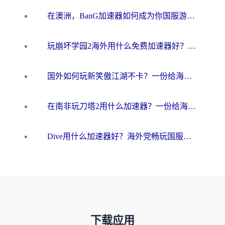
在澳洲，BanG加速器如何成为你国服游戏的“时光机”？
玩崩坏学园2海外用什么免费加速器好？2026海外党亲测国服游戏加速指南
国外如何玩新笑傲江湖不卡？一份给海外游子的终极网络指南
在南非玩刀塔2用什么加速器？一份给海外游子的终极生存指南
Dive用什么加速器好？海外党畅玩国服游戏的终极避坑指南
下载应用