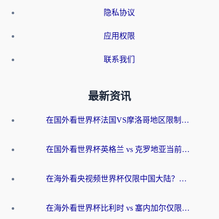
隐私协议
应用权限
联系我们
最新资讯
在国外看世界杯法国VS摩洛哥地区限制？这篇指南让你流畅看中文解说无压力
在国外看世界杯英格兰 vs 克罗地亚当前地区不可播放？这篇指南帮你搞定所有海外观赛难题
在海外看央视频世界杯仅限中国大陆？这篇指南帮你解锁中文解说+无卡顿直播
在海外看世界杯比利时 vs 塞内加尔仅限中国大陆？我找到了最流畅的中文解说之路