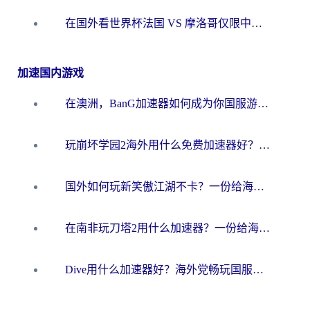
在国外看世界杯法国 VS 摩洛哥仅限中国大陆？海外党这样看中文解说赛事不卡顿
加速国内游戏
在澳洲，BanG加速器如何成为你国服游戏的“时光机”？
玩崩坏学园2海外用什么免费加速器好？2026海外党亲测国服游戏加速指南
国外如何玩新笑傲江湖不卡？一份给海外游子的终极网络指南
在南非玩刀塔2用什么加速器？一份给海外游子的终极生存指南
Dive用什么加速器好？海外党畅玩国服游戏的终极避坑指南