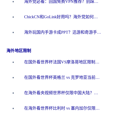
海外党必看：回国免费VPN推荐？别踩坑！教你选对加速器无缝刷国内资源
ChickCN和GoLink好用吗？海外党如何选对回国加速器
海外玩国内手游卡成PPT？迅游和奇游手游哪个好？一篇讲透回国加速器怎么选
海外地区限制
在国外看世界杯法国VS摩洛哥地区限制？这篇指南让你流畅看中文解说无压力
在国外看世界杯英格兰 vs 克罗地亚当前地区不可播放？这篇指南帮你搞定所有海外观赛难题
在海外看央视频世界杯仅限中国大陆？这篇指南帮你解锁中文解说+无卡顿直播
在海外看世界杯比利时 vs 塞内加尔仅限中国大陆？我找到了最流畅的中文解说之路