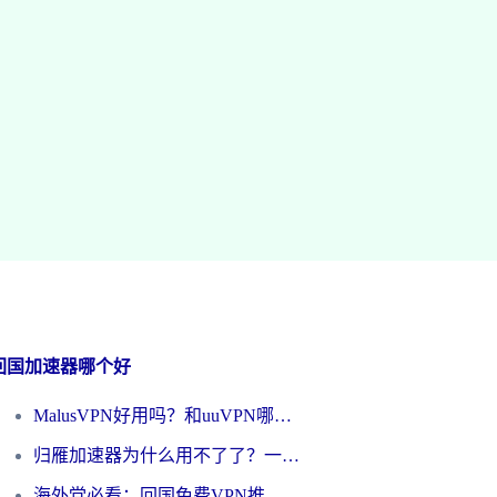
回国加速器哪个好
MalusVPN好用吗？和uuVPN哪个好？海外党无缝访问国内资源的真实对比与选择指南
归雁加速器为什么用不了了？一位海外游子的真实困惑与技术解答
海外党必看：回国免费VPN推荐？别踩坑！教你选对加速器无缝刷国内资源