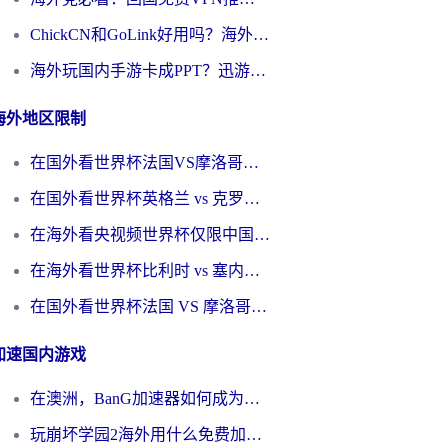
ChickCN和GoLink好用吗？海外党如何选对回国加速器
海外玩国内手游卡成PPT？迅游和奇游手游哪个好？一篇讲透回国加速器怎么选
海外地区限制
在国外看世界杯法国VS摩洛哥地区限制？这篇指南让你流畅看中文解说无压力
在国外看世界杯英格兰 vs 克罗地亚当前地区不可播放？这篇指南帮你搞定所有海外观赛难题
在海外看央视频世界杯仅限中国大陆？这篇指南帮你解锁中文解说+无卡顿直播
在海外看世界杯比利时 vs 塞内加尔仅限中国大陆？我找到了最流畅的中文解说之路
在国外看世界杯法国 VS 摩洛哥仅限中国大陆？海外党这样看中文解说赛事不卡顿
加速国内游戏
在澳洲，BanG加速器如何成为你国服游戏的“时光机”？
玩崩坏学园2海外用什么免费加速器好？2026海外党亲测国服游戏加速指南