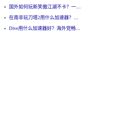
国外如何玩新笑傲江湖不卡？一份给海外游子的终极网络指南
在南非玩刀塔2用什么加速器？一份给海外游子的终极生存指南
Dive用什么加速器好？海外党畅玩国服游戏的终极避坑指南