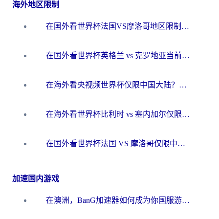
海外地区限制
在国外看世界杯法国VS摩洛哥地区限制？这篇指南让你流畅看中文解说无压力
在国外看世界杯英格兰 vs 克罗地亚当前地区不可播放？这篇指南帮你搞定所有海外观赛难题
在海外看央视频世界杯仅限中国大陆？这篇指南帮你解锁中文解说+无卡顿直播
在海外看世界杯比利时 vs 塞内加尔仅限中国大陆？我找到了最流畅的中文解说之路
在国外看世界杯法国 VS 摩洛哥仅限中国大陆？海外党这样看中文解说赛事不卡顿
加速国内游戏
在澳洲，BanG加速器如何成为你国服游戏的“时光机”？