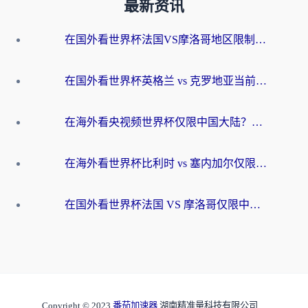
最新资讯
在国外看世界杯法国VS摩洛哥地区限制？这篇指南让你流畅看中文解说无压力
在国外看世界杯英格兰 vs 克罗地亚当前地区不可播放？这篇指南帮你搞定所有海外观赛难题
在海外看央视频世界杯仅限中国大陆？这篇指南帮你解锁中文解说+无卡顿直播
在海外看世界杯比利时 vs 塞内加尔仅限中国大陆？我找到了最流畅的中文解说之路
在国外看世界杯法国 VS 摩洛哥仅限中国大陆？海外党这样看中文解说赛事不卡顿
Copyright © 2023
番茄加速器
湖南精准量科技有限公司