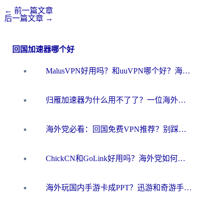
←
前一篇文章
后一篇文章
→
回国加速器哪个好
MalusVPN好用吗？和uuVPN哪个好？海外党无缝访问国内资源的真实对比与选择指南
归雁加速器为什么用不了了？一位海外游子的真实困惑与技术解答
海外党必看：回国免费VPN推荐？别踩坑！教你选对加速器无缝刷国内资源
ChickCN和GoLink好用吗？海外党如何选对回国加速器
海外玩国内手游卡成PPT？迅游和奇游手游哪个好？一篇讲透回国加速器怎么选