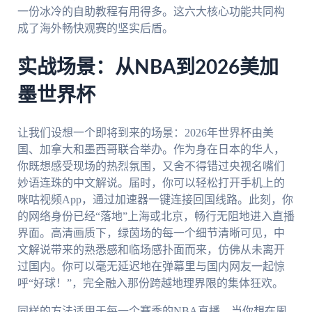
一份冰冷的自助教程有用得多。这六大核心功能共同构
成了海外畅快观赛的坚实后盾。
实战场景：从NBA到2026美加
墨世界杯
让我们设想一个即将到来的场景：2026年世界杯由美
国、加拿大和墨西哥联合举办。作为身在日本的华人，
你既想感受现场的热烈氛围，又舍不得错过央视名嘴们
妙语连珠的中文解说。届时，你可以轻松打开手机上的
咪咕视频App，通过加速器一键连接回国线路。此刻，你
的网络身份已经“落地”上海或北京，畅行无阻地进入直播
界面。高清画质下，绿茵场的每一个细节清晰可见，中
文解说带来的熟悉感和临场感扑面而来，仿佛从未离开
过国内。你可以毫无延迟地在弹幕里与国内网友一起惊
呼“好球！”，完全融入那份跨越地理界限的集体狂欢。
同样的方法适用于每一个赛季的NBA直播。当你想在周