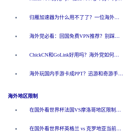
归雁加速器为什么用不了了？一位海外游子的真实困惑与技术解答
海外党必看：回国免费VPN推荐？别踩坑！教你选对加速器无缝刷国内资源
ChickCN和GoLink好用吗？海外党如何选对回国加速器
海外玩国内手游卡成PPT？迅游和奇游手游哪个好？一篇讲透回国加速器怎么选
海外地区限制
在国外看世界杯法国VS摩洛哥地区限制？这篇指南让你流畅看中文解说无压力
在国外看世界杯英格兰 vs 克罗地亚当前地区不可播放？这篇指南帮你搞定所有海外观赛难题