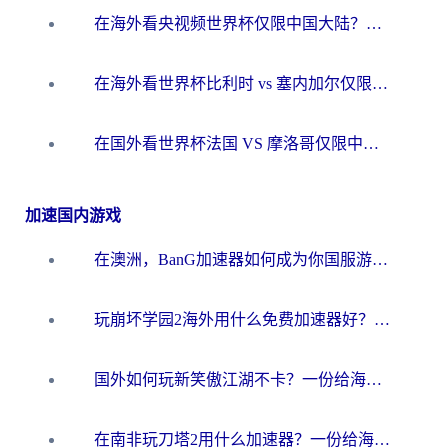
在海外看央视频世界杯仅限中国大陆？这篇指南帮你解锁中文解说+无卡顿直播
在海外看世界杯比利时 vs 塞内加尔仅限中国大陆？我找到了最流畅的中文解说之路
在国外看世界杯法国 VS 摩洛哥仅限中国大陆？海外党这样看中文解说赛事不卡顿
加速国内游戏
在澳洲，BanG加速器如何成为你国服游戏的“时光机”？
玩崩坏学园2海外用什么免费加速器好？2026海外党亲测国服游戏加速指南
国外如何玩新笑傲江湖不卡？一份给海外游子的终极网络指南
在南非玩刀塔2用什么加速器？一份给海外游子的终极生存指南