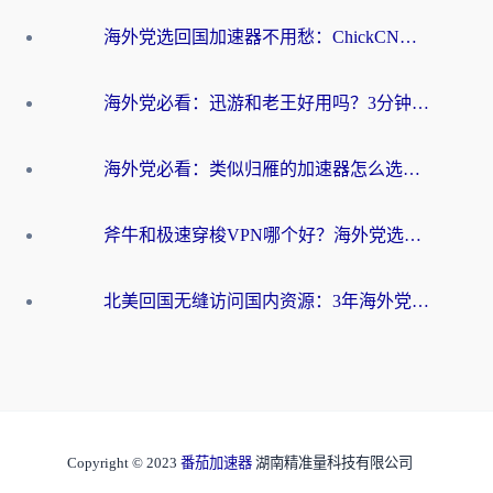
海外党选回国加速器不用愁：ChickCN和洞见哪个好？一篇搞定所有疑问
海外党必看：迅游和老王好用吗？3分钟选对加速国内网络的加速器
海外党必看：类似归雁的加速器怎么选？一篇搞定无缝访问国内资源
斧牛和极速穿梭VPN哪个好？海外党选回国加速器必看的真实对比与避坑指南
北美回国无缝访问国内资源：3年海外党亲测的加速器选择指南
Copyright © 2023
番茄加速器
湖南精准量科技有限公司