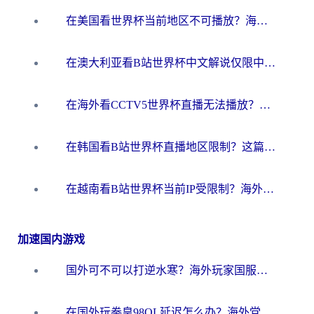
在美国看世界杯当前地区不可播放？海外党体育观赛终极指南来了！
在澳大利亚看B站世界杯中文解说仅限中国大陆？这篇指南帮你打破限制看遍赛事
在海外看CCTV5世界杯直播无法播放？这篇指南让你和国内球迷同步呐喊
在韩国看B站世界杯直播地区限制？这篇指南让你告别“当前地区不可播放”
在越南看B站世界杯当前IP受限制？海外党体育观赛终极指南来了
加速国内游戏
国外可不可以打逆水寒？海外玩家国服畅玩终极指南（附漫威荒野乱斗加速方案）
在国外玩拳皇98OL延迟怎么办？海外党亲测有效的低延迟指南