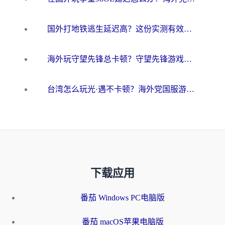
国外打地铁逃生延迟高？这份实测有效的低延迟指南帮你吃鸡
海外玩守望先锋总卡顿？守望先锋游戏加速器在哪里买&避坑指南（附欧洲非洲游戏实测）
台湾怎么玩光·遇不卡顿？海外党国服游戏加速终极攻略（附实测体验）
下载应用
番茄 Windows PC电脑版
番茄 macOS苹果电脑版