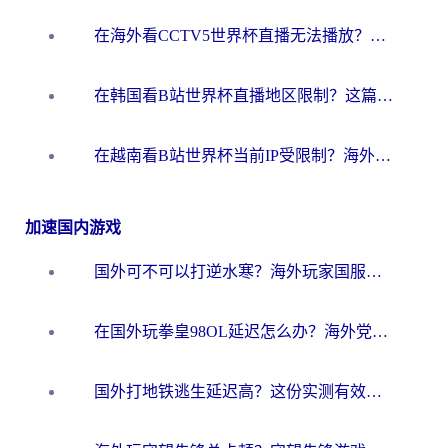
在海外看CCTV5世界杯直播无法播放？这篇指南让你和国内球迷同步呐喊
在韩国看B站世界杯直播地区限制？这篇指南让你告别“当前地区不可播放”
在越南看B站世界杯当前IP受限制？海外党体育观赛终极指南来了
加速国内游戏
国外可不可以打逆水寒？海外玩家国服畅玩终极指南（附漫威荒野乱斗加速方案）
在国外玩拳皇98OL延迟怎么办？海外党亲测有效的低延迟指南
国外打地铁逃生延迟高？这份实测有效的低延迟指南帮你吃鸡