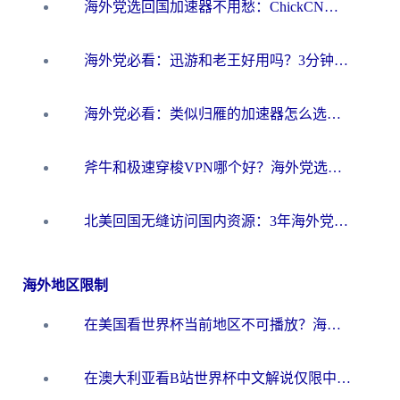
海外党选回国加速器不用愁：ChickCN和洞见哪个好？一篇搞定所有疑问
海外党必看：迅游和老王好用吗？3分钟选对加速国内网络的加速器
海外党必看：类似归雁的加速器怎么选？一篇搞定无缝访问国内资源
斧牛和极速穿梭VPN哪个好？海外党选回国加速器必看的真实对比与避坑指南
北美回国无缝访问国内资源：3年海外党亲测的加速器选择指南
海外地区限制
在美国看世界杯当前地区不可播放？海外党体育观赛终极指南来了！
在澳大利亚看B站世界杯中文解说仅限中国大陆？这篇指南帮你打破限制看遍赛事