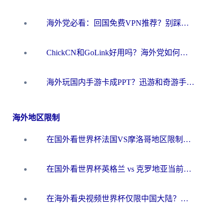
海外党必看：回国免费VPN推荐？别踩坑！教你选对加速器无缝刷国内资源
ChickCN和GoLink好用吗？海外党如何选对回国加速器
海外玩国内手游卡成PPT？迅游和奇游手游哪个好？一篇讲透回国加速器怎么选
海外地区限制
在国外看世界杯法国VS摩洛哥地区限制？这篇指南让你流畅看中文解说无压力
在国外看世界杯英格兰 vs 克罗地亚当前地区不可播放？这篇指南帮你搞定所有海外观赛难题
在海外看央视频世界杯仅限中国大陆？这篇指南帮你解锁中文解说+无卡顿直播