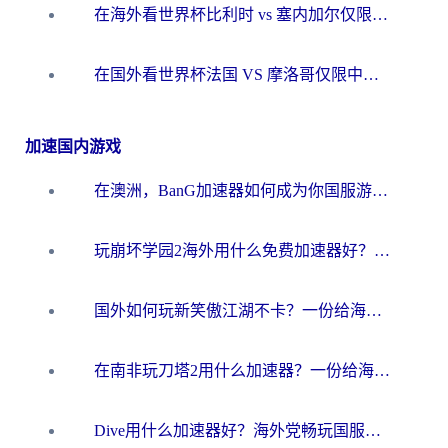
在海外看世界杯比利时 vs 塞内加尔仅限中国大陆？我找到了最流畅的中文解说之路
在国外看世界杯法国 VS 摩洛哥仅限中国大陆？海外党这样看中文解说赛事不卡顿
加速国内游戏
在澳洲，BanG加速器如何成为你国服游戏的“时光机”？
玩崩坏学园2海外用什么免费加速器好？2026海外党亲测国服游戏加速指南
国外如何玩新笑傲江湖不卡？一份给海外游子的终极网络指南
在南非玩刀塔2用什么加速器？一份给海外游子的终极生存指南
Dive用什么加速器好？海外党畅玩国服游戏的终极避坑指南