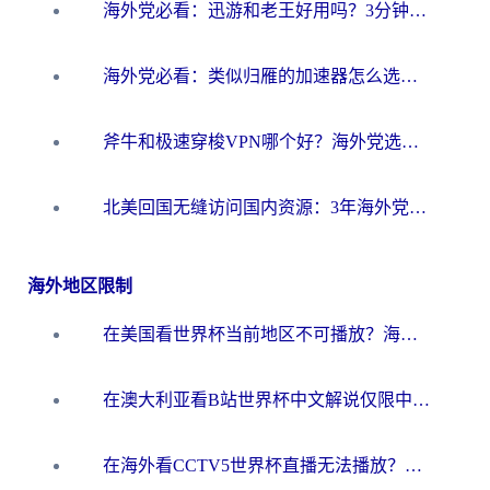
海外党必看：迅游和老王好用吗？3分钟选对加速国内网络的加速器
海外党必看：类似归雁的加速器怎么选？一篇搞定无缝访问国内资源
斧牛和极速穿梭VPN哪个好？海外党选回国加速器必看的真实对比与避坑指南
北美回国无缝访问国内资源：3年海外党亲测的加速器选择指南
海外地区限制
在美国看世界杯当前地区不可播放？海外党体育观赛终极指南来了！
在澳大利亚看B站世界杯中文解说仅限中国大陆？这篇指南帮你打破限制看遍赛事
在海外看CCTV5世界杯直播无法播放？这篇指南让你和国内球迷同步呐喊