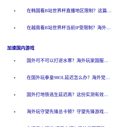
在韩国看B站世界杯直播地区限制？这篇指南让你告别“当前地区不可播放”
在越南看B站世界杯当前IP受限制？海外党体育观赛终极指南来了
加速国内游戏
国外可不可以打逆水寒？海外玩家国服畅玩终极指南（附漫威荒野乱斗加速方案）
在国外玩拳皇98OL延迟怎么办？海外党亲测有效的低延迟指南
国外打地铁逃生延迟高？这份实测有效的低延迟指南帮你吃鸡
海外玩守望先锋总卡顿？守望先锋游戏加速器在哪里买&避坑指南（附欧洲非洲游戏实测）