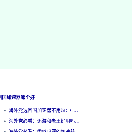
回国加速器哪个好
海外党选回国加速器不用愁：ChickCN和洞见哪个好？一篇搞定所有疑问
海外党必看：迅游和老王好用吗？3分钟选对加速国内网络的加速器
海外党必看：类似归雁的加速器怎么选？一篇搞定无缝访问国内资源