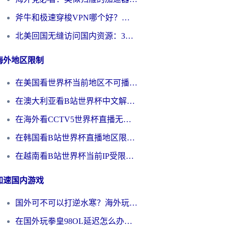
斧牛和极速穿梭VPN哪个好？海外党选回国加速器必看的真实对比与避坑指南
北美回国无缝访问国内资源：3年海外党亲测的加速器选择指南
海外地区限制
在美国看世界杯当前地区不可播放？海外党体育观赛终极指南来了！
在澳大利亚看B站世界杯中文解说仅限中国大陆？这篇指南帮你打破限制看遍赛事
在海外看CCTV5世界杯直播无法播放？这篇指南让你和国内球迷同步呐喊
在韩国看B站世界杯直播地区限制？这篇指南让你告别“当前地区不可播放”
在越南看B站世界杯当前IP受限制？海外党体育观赛终极指南来了
加速国内游戏
国外可不可以打逆水寒？海外玩家国服畅玩终极指南（附漫威荒野乱斗加速方案）
在国外玩拳皇98OL延迟怎么办？海外党亲测有效的低延迟指南