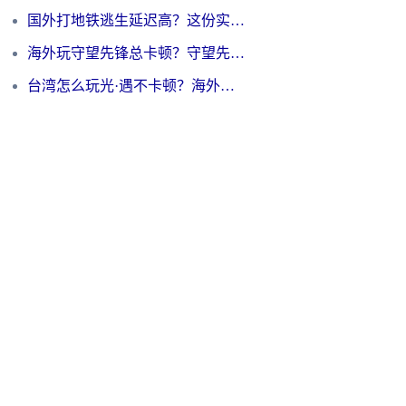
国外打地铁逃生延迟高？这份实测有效的低延迟指南帮你吃鸡
海外玩守望先锋总卡顿？守望先锋游戏加速器在哪里买&避坑指南（附欧洲非洲游戏实测）
台湾怎么玩光·遇不卡顿？海外党国服游戏加速终极攻略（附实测体验）