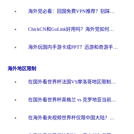
海外党必看：回国免费VPN推荐？别踩坑！教你选对加速器无缝刷国内资源
ChickCN和GoLink好用吗？海外党如何选对回国加速器
海外玩国内手游卡成PPT？迅游和奇游手游哪个好？一篇讲透回国加速器怎么选
海外地区限制
在国外看世界杯法国VS摩洛哥地区限制？这篇指南让你流畅看中文解说无压力
在国外看世界杯英格兰 vs 克罗地亚当前地区不可播放？这篇指南帮你搞定所有海外观赛难题
在海外看央视频世界杯仅限中国大陆？这篇指南帮你解锁中文解说+无卡顿直播