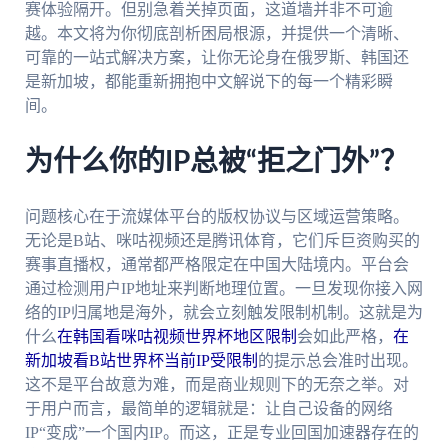
赛体验隔开。但别急着关掉页面，这道墙并非不可逾
越。本文将为你彻底剖析困局根源，并提供一个清晰、
可靠的一站式解决方案，让你无论身在俄罗斯、韩国还
是新加坡，都能重新拥抱中文解说下的每一个精彩瞬
间。
为什么你的IP总被“拒之门外”？
问题核心在于流媒体平台的版权协议与区域运营策略。
无论是B站、咪咕视频还是腾讯体育，它们斥巨资购买的
赛事直播权，通常都严格限定在中国大陆境内。平台会
通过检测用户IP地址来判断地理位置。一旦发现你接入网
络的IP归属地是海外，就会立刻触发限制机制。这就是为
什么
在韩国看咪咕视频世界杯地区限制
会如此严格，
在
新加坡看B站世界杯当前IP受限制
的提示总会准时出现。
这不是平台故意为难，而是商业规则下的无奈之举。对
于用户而言，最简单的逻辑就是：让自己设备的网络
IP“变成”一个国内IP。而这，正是专业回国加速器存在的