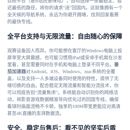
目标平台（是B站还是咪咕），自动选择一条最稳定、延
迟最低的路径，将你的请求“送”回国内。这就像拥有一个
全天候的导航系统，永远为你避开拥堵，找到回家看赛
的最快专线。
全平台支持与无限流量：自由随心的保障
观赛设备因人而异。你可能想在客厅的Windows电脑上投
屏享受大屏震撼，也可能习惯用iPad或安卓手机窝在沙发
里看，甚至需要同时在手机和电脑上登录不同平台。
番
茄加速器
对Android、iOS、Windows、mac系统的全覆
盖，以及支持一人多端设备同时使用的特性，提供了无
缝切换的自由。配合稳定无限流量和智能分流技术，你
可以彻底告别“流量焦虑”。系统能自动识别你的网络活
动，将影音游戏数据精准导向优化过的回国专线，确保
看球时画面流畅不卡顿，独享的100M带宽更能应对高清
甚至4K直播的澎湃数据流。
安全、稳定与售后：看不见的坚实后盾