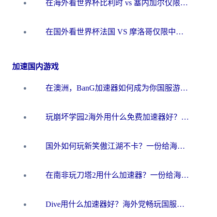
在海外看世界杯比利时 vs 塞内加尔仅限中国大陆？我找到了最流畅的中文解说之路
在国外看世界杯法国 VS 摩洛哥仅限中国大陆？海外党这样看中文解说赛事不卡顿
加速国内游戏
在澳洲，BanG加速器如何成为你国服游戏的“时光机”？
玩崩坏学园2海外用什么免费加速器好？2026海外党亲测国服游戏加速指南
国外如何玩新笑傲江湖不卡？一份给海外游子的终极网络指南
在南非玩刀塔2用什么加速器？一份给海外游子的终极生存指南
Dive用什么加速器好？海外党畅玩国服游戏的终极避坑指南