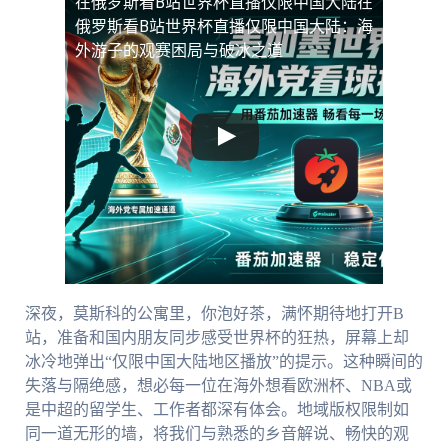
在俄罗斯看B站世界杯直播仅限中国大陆
在
俄罗斯看B站世界杯直播仅限中国大陆：海
外游子的观赛困局与破冰之道
深夜，莫斯科的公寓里，你泡好茶，满怀期待地打开B
站，准备和国内朋友同步感受世界杯的狂热，屏幕上却
冰冷地弹出“仅限中国大陆地区播放”的提示。这种瞬间的
失落与隔绝感，想必每一位在海外想看欧洲杯、NBA或
是中超的留学生、工作者都深有体会。地域版权限制如
同一道无形的墙，将我们与熟悉的乡音解说、畅快的观