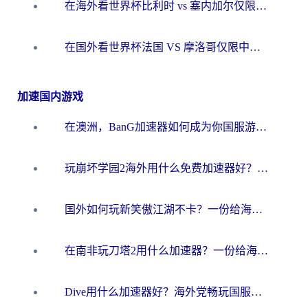
在海外看世界杯比利时 vs 塞内加尔仅限中国大陆？我找到了最流畅的中文解说之路
在国外看世界杯法国 VS 摩洛哥仅限中国大陆？海外党这样看中文解说赛事不卡顿
加速国内游戏
在澳洲，BanG加速器如何成为你国服游戏的“时光机”？
玩崩坏学园2海外用什么免费加速器好？2026海外党亲测国服游戏加速指南
国外如何玩新笑傲江湖不卡？一份给海外游子的终极网络指南
在南非玩刀塔2用什么加速器？一份给海外游子的终极生存指南
Dive用什么加速器好？海外党畅玩国服游戏的终极避坑指南