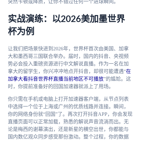
突然卡顿或降质，让你不错过任何一个进球瞬间。
实战演练：以2026美加墨世界
杯为例
让我们把场景快进到2026年，世界杯首次由美国、加拿
大和墨西哥三国联合举办。届时，国内的抖音、央视频
势必会投入重磅资源进行中文解说直播。作为一名在加
拿大的留学生，你兴冲冲地点开抖音，却很可能遭遇“
在
加拿大看抖音世界杯直播当前地区不可播放
”的尴尬。这
时，你提前准备好的回国加速器就派上了用场。
你只需在手机或电脑上打开加速器客户端，从节点列表
中选择一个位于上海或广州的优质线路并连接。瞬间，
你的网络身份就“回国”了。再次打开抖音APP，你会发现
直播页面可以正常加载，熟悉的解说声音流淌而出。无
论是梅西的谢幕演出，还是新星的横空出世，你都能与
国内数亿观众同步感受那份激动。整个过程，你的数据