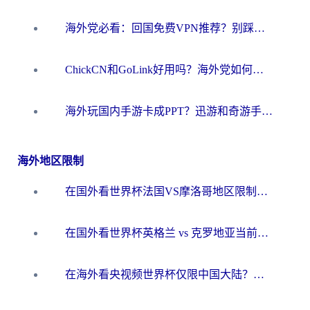
海外党必看：回国免费VPN推荐？别踩坑！教你选对加速器无缝刷国内资源
ChickCN和GoLink好用吗？海外党如何选对回国加速器
海外玩国内手游卡成PPT？迅游和奇游手游哪个好？一篇讲透回国加速器怎么选
海外地区限制
在国外看世界杯法国VS摩洛哥地区限制？这篇指南让你流畅看中文解说无压力
在国外看世界杯英格兰 vs 克罗地亚当前地区不可播放？这篇指南帮你搞定所有海外观赛难题
在海外看央视频世界杯仅限中国大陆？这篇指南帮你解锁中文解说+无卡顿直播