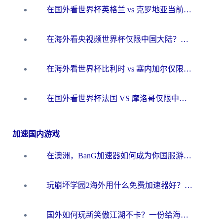
在国外看世界杯英格兰 vs 克罗地亚当前地区不可播放？这篇指南帮你搞定所有海外观赛难题
在海外看央视频世界杯仅限中国大陆？这篇指南帮你解锁中文解说+无卡顿直播
在海外看世界杯比利时 vs 塞内加尔仅限中国大陆？我找到了最流畅的中文解说之路
在国外看世界杯法国 VS 摩洛哥仅限中国大陆？海外党这样看中文解说赛事不卡顿
加速国内游戏
在澳洲，BanG加速器如何成为你国服游戏的“时光机”？
玩崩坏学园2海外用什么免费加速器好？2026海外党亲测国服游戏加速指南
国外如何玩新笑傲江湖不卡？一份给海外游子的终极网络指南