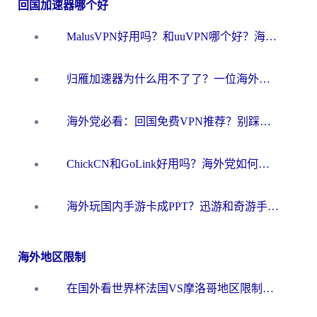
回国加速器哪个好
MalusVPN好用吗？和uuVPN哪个好？海外党无缝访问国内资源的真实对比与选择指南
归雁加速器为什么用不了了？一位海外游子的真实困惑与技术解答
海外党必看：回国免费VPN推荐？别踩坑！教你选对加速器无缝刷国内资源
ChickCN和GoLink好用吗？海外党如何选对回国加速器
海外玩国内手游卡成PPT？迅游和奇游手游哪个好？一篇讲透回国加速器怎么选
海外地区限制
在国外看世界杯法国VS摩洛哥地区限制？这篇指南让你流畅看中文解说无压力