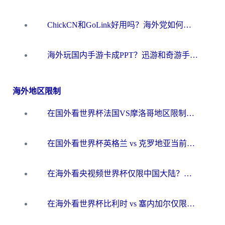
ChickCN和GoLink好用吗？海外党如何选对回国加速器
海外玩国内手游卡成PPT？迅游和奇游手游哪个好？一篇讲透回国加速器怎么选
海外地区限制
在国外看世界杯法国VS摩洛哥地区限制？这篇指南让你流畅看中文解说无压力
在国外看世界杯英格兰 vs 克罗地亚当前地区不可播放？这篇指南帮你搞定所有海外观赛难题
在海外看央视频世界杯仅限中国大陆？这篇指南帮你解锁中文解说+无卡顿直播
在海外看世界杯比利时 vs 塞内加尔仅限中国大陆？我找到了最流畅的中文解说之路