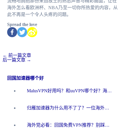
流畅地拥抱那份来自故土的熟悉声音与精彩画面，让在
海外怎么看欧洲杯、NBA乃至一切你所热爱的内容，从
此不再是一个令人头疼的问题。
Spread the love
←
前一篇文章
后一篇文章
→
回国加速器哪个好
MalusVPN好用吗？和uuVPN哪个好？海外党无缝访问国内资源的真实对比与选择指南
归雁加速器为什么用不了了？一位海外游子的真实困惑与技术解答
海外党必看：回国免费VPN推荐？别踩坑！教你选对加速器无缝刷国内资源