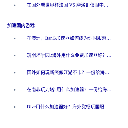
在国外看世界杯法国 VS 摩洛哥仅限中国大陆？海外党这样看中文解说赛事不卡顿
加速国内游戏
在澳洲，BanG加速器如何成为你国服游戏的“时光机”？
玩崩坏学园2海外用什么免费加速器好？2026海外党亲测国服游戏加速指南
国外如何玩新笑傲江湖不卡？一份给海外游子的终极网络指南
在南非玩刀塔2用什么加速器？一份给海外游子的终极生存指南
Dive用什么加速器好？海外党畅玩国服游戏的终极避坑指南