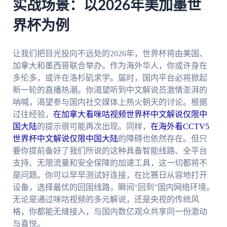
实战场景：以2026年美加墨世
界杯为例
让我们把目光投向不远处的2026年，世界杯将由美国、
加拿大和墨西哥联合举办。作为海外华人，你或许身在
多伦多，或许在洛杉矶求学。届时，国内平台必将掀起
新一轮的直播热潮。你渴望听到中文解说员激情澎湃的
呐喊，渴望参与国内社交媒体上热火朝天的讨论。根据
过往经验，
在加拿大看咪咕视频世界杯中文解说仅限中
国大陆
的提示很可能再次出现。同样，
在海外看CCTV5
世界杯中文解说仅限中国大陆
的障碍也依然存在。但只
要你提前备好了我们所说的这种具备智能线路、全平台
支持、无限流量和安全保障的加速工具，这一切都将不
是问题。你可以早早测试好连接，在比赛日从容地打开
设备，选择最优的回国线路，瞬间“回到”国内网络环境。
无论是通过咪咕视频的多元解说，还是央视的传统风
格，你都能无缝接入，与国内数亿观众共享同一份激动
与喜悦。