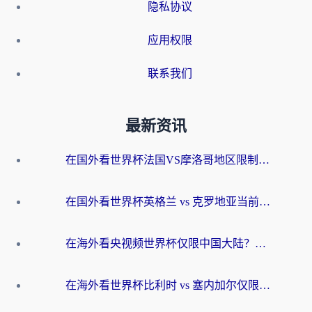
隐私协议
应用权限
联系我们
最新资讯
在国外看世界杯法国VS摩洛哥地区限制？这篇指南让你流畅看中文解说无压力
在国外看世界杯英格兰 vs 克罗地亚当前地区不可播放？这篇指南帮你搞定所有海外观赛难题
在海外看央视频世界杯仅限中国大陆？这篇指南帮你解锁中文解说+无卡顿直播
在海外看世界杯比利时 vs 塞内加尔仅限中国大陆？我找到了最流畅的中文解说之路