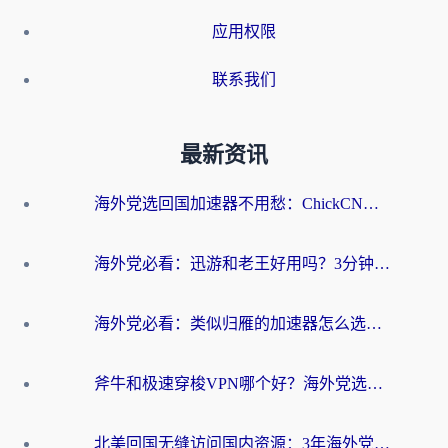
应用权限
联系我们
最新资讯
海外党选回国加速器不用愁：ChickCN和洞见哪个好？一篇搞定所有疑问
海外党必看：迅游和老王好用吗？3分钟选对加速国内网络的加速器
海外党必看：类似归雁的加速器怎么选？一篇搞定无缝访问国内资源
斧牛和极速穿梭VPN哪个好？海外党选回国加速器必看的真实对比与避坑指南
北美回国无缝访问国内资源：3年海外党亲测的加速器选择指南