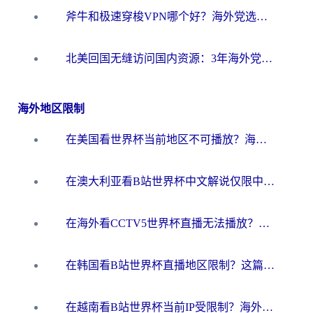
斧牛和极速穿梭VPN哪个好？海外党选回国加速器必看的真实对比与避坑指南
北美回国无缝访问国内资源：3年海外党亲测的加速器选择指南
海外地区限制
在美国看世界杯当前地区不可播放？海外党体育观赛终极指南来了！
在澳大利亚看B站世界杯中文解说仅限中国大陆？这篇指南帮你打破限制看遍赛事
在海外看CCTV5世界杯直播无法播放？这篇指南让你和国内球迷同步呐喊
在韩国看B站世界杯直播地区限制？这篇指南让你告别“当前地区不可播放”
在越南看B站世界杯当前IP受限制？海外党体育观赛终极指南来了