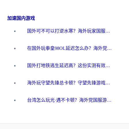
加速国内游戏
国外可不可以打逆水寒？海外玩家国服畅玩终极指南（附漫威荒野乱斗加速方案）
在国外玩拳皇98OL延迟怎么办？海外党亲测有效的低延迟指南
国外打地铁逃生延迟高？这份实测有效的低延迟指南帮你吃鸡
海外玩守望先锋总卡顿？守望先锋游戏加速器在哪里买&避坑指南（附欧洲非洲游戏实测）
台湾怎么玩光·遇不卡顿？海外党国服游戏加速终极攻略（附实测体验）