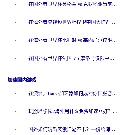
在国外看世界杯英格兰 vs 克罗地亚当前地区不可播放？这篇指南帮你搞定所有海外观赛难题
在海外看央视频世界杯仅限中国大陆？这篇指南帮你解锁中文解说+无卡顿直播
在海外看世界杯比利时 vs 塞内加尔仅限中国大陆？我找到了最流畅的中文解说之路
在国外看世界杯法国 VS 摩洛哥仅限中国大陆？海外党这样看中文解说赛事不卡顿
加速国内游戏
在澳洲，BanG加速器如何成为你国服游戏的“时光机”？
玩崩坏学园2海外用什么免费加速器好？2026海外党亲测国服游戏加速指南
国外如何玩新笑傲江湖不卡？一份给海外游子的终极网络指南