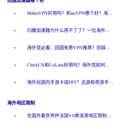
回国加速器哪个好
MalusVPN好用吗？和uuVPN哪个好？海外党无缝访问国内资源的真实对比与选择指南
归雁加速器为什么用不了了？一位海外游子的真实困惑与技术解答
海外党必看：回国免费VPN推荐？别踩坑！教你选对加速器无缝刷国内资源
ChickCN和GoLink好用吗？海外党如何选对回国加速器
海外玩国内手游卡成PPT？迅游和奇游手游哪个好？一篇讲透回国加速器怎么选
海外地区限制
在国外看世界杯法国VS摩洛哥地区限制？这篇指南让你流畅看中文解说无压力