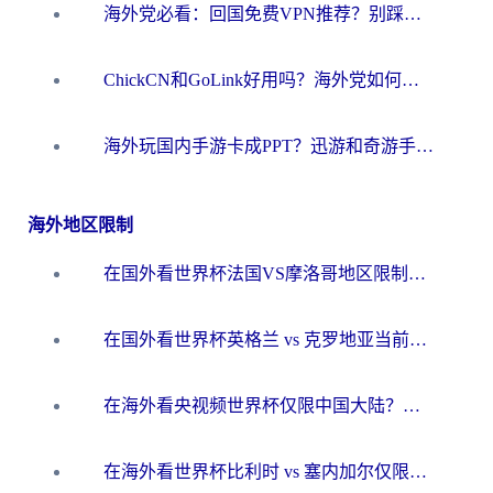
海外党必看：回国免费VPN推荐？别踩坑！教你选对加速器无缝刷国内资源
ChickCN和GoLink好用吗？海外党如何选对回国加速器
海外玩国内手游卡成PPT？迅游和奇游手游哪个好？一篇讲透回国加速器怎么选
海外地区限制
在国外看世界杯法国VS摩洛哥地区限制？这篇指南让你流畅看中文解说无压力
在国外看世界杯英格兰 vs 克罗地亚当前地区不可播放？这篇指南帮你搞定所有海外观赛难题
在海外看央视频世界杯仅限中国大陆？这篇指南帮你解锁中文解说+无卡顿直播
在海外看世界杯比利时 vs 塞内加尔仅限中国大陆？我找到了最流畅的中文解说之路