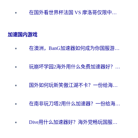
在国外看世界杯法国 VS 摩洛哥仅限中国大陆？海外党这样看中文解说赛事不卡顿
加速国内游戏
在澳洲，BanG加速器如何成为你国服游戏的“时光机”？
玩崩坏学园2海外用什么免费加速器好？2026海外党亲测国服游戏加速指南
国外如何玩新笑傲江湖不卡？一份给海外游子的终极网络指南
在南非玩刀塔2用什么加速器？一份给海外游子的终极生存指南
Dive用什么加速器好？海外党畅玩国服游戏的终极避坑指南