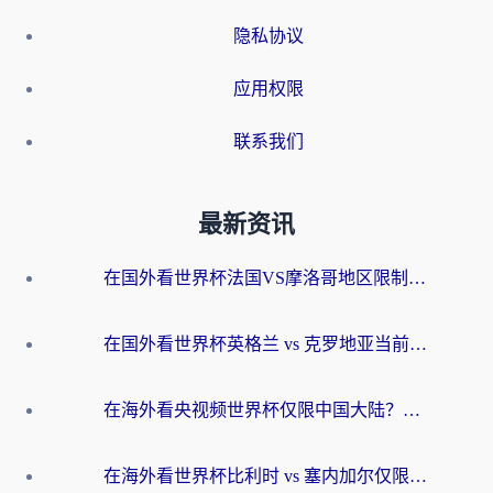
隐私协议
应用权限
联系我们
最新资讯
在国外看世界杯法国VS摩洛哥地区限制？这篇指南让你流畅看中文解说无压力
在国外看世界杯英格兰 vs 克罗地亚当前地区不可播放？这篇指南帮你搞定所有海外观赛难题
在海外看央视频世界杯仅限中国大陆？这篇指南帮你解锁中文解说+无卡顿直播
在海外看世界杯比利时 vs 塞内加尔仅限中国大陆？我找到了最流畅的中文解说之路