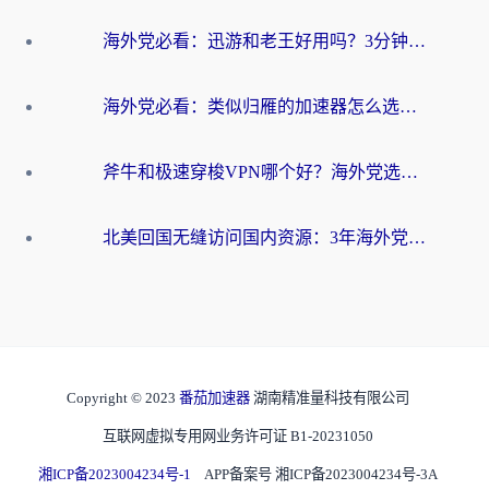
海外党必看：迅游和老王好用吗？3分钟选对加速国内网络的加速器
海外党必看：类似归雁的加速器怎么选？一篇搞定无缝访问国内资源
斧牛和极速穿梭VPN哪个好？海外党选回国加速器必看的真实对比与避坑指南
北美回国无缝访问国内资源：3年海外党亲测的加速器选择指南
Copyright © 2023
番茄加速器
湖南精准量科技有限公司
互联网虚拟专用网业务许可证 B1-20231050
湘ICP备2023004234号-1
APP备案号 湘ICP备2023004234号-3A