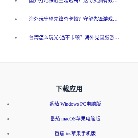
国外打地铁逃生延迟高？这份实测有效的低延迟指南帮你吃鸡
海外玩守望先锋总卡顿？守望先锋游戏加速器在哪里买&避坑指南（附欧洲非洲游戏实测）
台湾怎么玩光·遇不卡顿？海外党国服游戏加速终极攻略（附实测体验）
下载应用
番茄 Windows PC电脑版
番茄 macOS苹果电脑版
番茄 ios苹果手机版