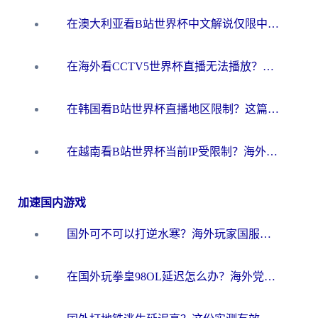
在澳大利亚看B站世界杯中文解说仅限中国大陆？这篇指南帮你打破限制看遍赛事
在海外看CCTV5世界杯直播无法播放？这篇指南让你和国内球迷同步呐喊
在韩国看B站世界杯直播地区限制？这篇指南让你告别“当前地区不可播放”
在越南看B站世界杯当前IP受限制？海外党体育观赛终极指南来了
加速国内游戏
国外可不可以打逆水寒？海外玩家国服畅玩终极指南（附漫威荒野乱斗加速方案）
在国外玩拳皇98OL延迟怎么办？海外党亲测有效的低延迟指南