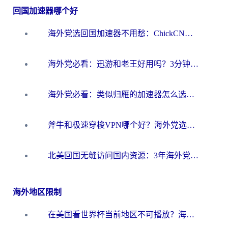
回国加速器哪个好
海外党选回国加速器不用愁：ChickCN和洞见哪个好？一篇搞定所有疑问
海外党必看：迅游和老王好用吗？3分钟选对加速国内网络的加速器
海外党必看：类似归雁的加速器怎么选？一篇搞定无缝访问国内资源
斧牛和极速穿梭VPN哪个好？海外党选回国加速器必看的真实对比与避坑指南
北美回国无缝访问国内资源：3年海外党亲测的加速器选择指南
海外地区限制
在美国看世界杯当前地区不可播放？海外党体育观赛终极指南来了！