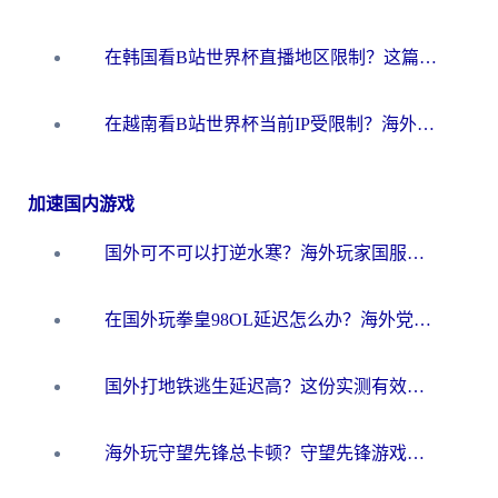
在韩国看B站世界杯直播地区限制？这篇指南让你告别“当前地区不可播放”
在越南看B站世界杯当前IP受限制？海外党体育观赛终极指南来了
加速国内游戏
国外可不可以打逆水寒？海外玩家国服畅玩终极指南（附漫威荒野乱斗加速方案）
在国外玩拳皇98OL延迟怎么办？海外党亲测有效的低延迟指南
国外打地铁逃生延迟高？这份实测有效的低延迟指南帮你吃鸡
海外玩守望先锋总卡顿？守望先锋游戏加速器在哪里买&避坑指南（附欧洲非洲游戏实测）