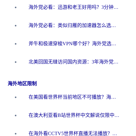
海外党必看：迅游和老王好用吗？3分钟选对加速国内网络的加速器
海外党必看：类似归雁的加速器怎么选？一篇搞定无缝访问国内资源
斧牛和极速穿梭VPN哪个好？海外党选回国加速器必看的真实对比与避坑指南
北美回国无缝访问国内资源：3年海外党亲测的加速器选择指南
海外地区限制
在美国看世界杯当前地区不可播放？海外党体育观赛终极指南来了！
在澳大利亚看B站世界杯中文解说仅限中国大陆？这篇指南帮你打破限制看遍赛事
在海外看CCTV5世界杯直播无法播放？这篇指南让你和国内球迷同步呐喊