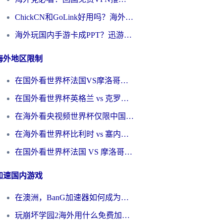
ChickCN和GoLink好用吗？海外党如何选对回国加速器
海外玩国内手游卡成PPT？迅游和奇游手游哪个好？一篇讲透回国加速器怎么选
海外地区限制
在国外看世界杯法国VS摩洛哥地区限制？这篇指南让你流畅看中文解说无压力
在国外看世界杯英格兰 vs 克罗地亚当前地区不可播放？这篇指南帮你搞定所有海外观赛难题
在海外看央视频世界杯仅限中国大陆？这篇指南帮你解锁中文解说+无卡顿直播
在海外看世界杯比利时 vs 塞内加尔仅限中国大陆？我找到了最流畅的中文解说之路
在国外看世界杯法国 VS 摩洛哥仅限中国大陆？海外党这样看中文解说赛事不卡顿
加速国内游戏
在澳洲，BanG加速器如何成为你国服游戏的“时光机”？
玩崩坏学园2海外用什么免费加速器好？2026海外党亲测国服游戏加速指南