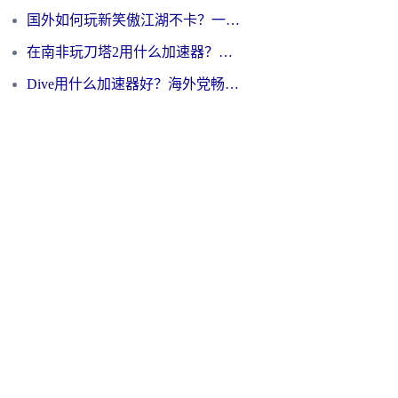
国外如何玩新笑傲江湖不卡？一份给海外游子的终极网络指南
在南非玩刀塔2用什么加速器？一份给海外游子的终极生存指南
Dive用什么加速器好？海外党畅玩国服游戏的终极避坑指南