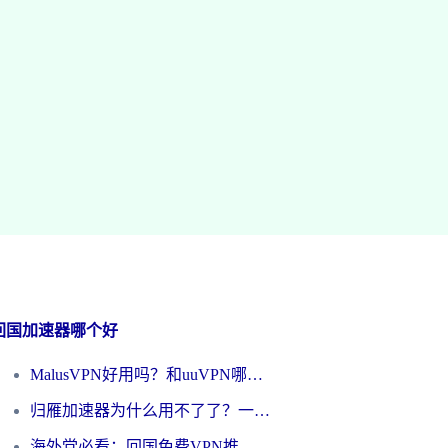
回国加速器哪个好
MalusVPN好用吗？和uuVPN哪个好？海外党无缝访问国内资源的真实对比与选择指南
归雁加速器为什么用不了了？一位海外游子的真实困惑与技术解答
海外党必看：回国免费VPN推荐？别踩坑！教你选对加速器无缝刷国内资源