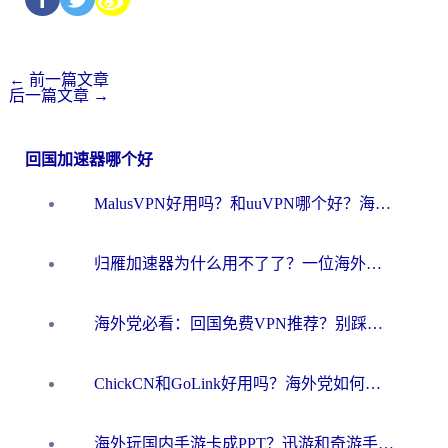
←
前一篇文章
后一篇文章
→
回国加速器哪个好
MalusVPN好用吗？和uuVPN哪个好？海外党无缝访问国内资源的真实对比与选择指南
归雁加速器为什么用不了了？一位海外游子的真实困惑与技术解答
海外党必看：回国免费VPN推荐？别踩坑！教你选对加速器无缝刷国内资源
ChickCN和GoLink好用吗？海外党如何选对回国加速器
海外玩国内手游卡成PPT？迅游和奇游手游哪个好？一篇讲透回国加速器怎么选