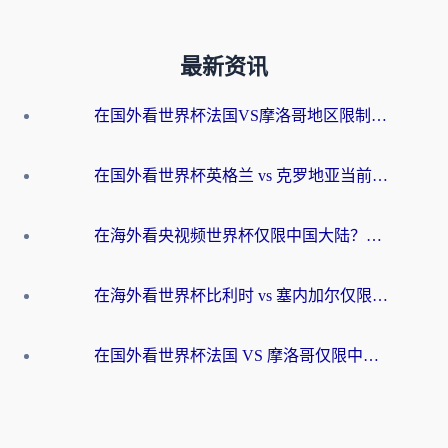
最新资讯
在国外看世界杯法国VS摩洛哥地区限制？这篇指南让你流畅看中文解说无压力
在国外看世界杯英格兰 vs 克罗地亚当前地区不可播放？这篇指南帮你搞定所有海外观赛难题
在海外看央视频世界杯仅限中国大陆？这篇指南帮你解锁中文解说+无卡顿直播
在海外看世界杯比利时 vs 塞内加尔仅限中国大陆？我找到了最流畅的中文解说之路
在国外看世界杯法国 VS 摩洛哥仅限中国大陆？海外党这样看中文解说赛事不卡顿