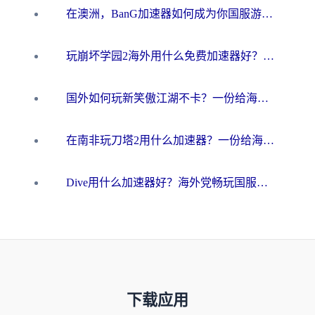
在澳洲，BanG加速器如何成为你国服游戏的“时光机”？
玩崩坏学园2海外用什么免费加速器好？2026海外党亲测国服游戏加速指南
国外如何玩新笑傲江湖不卡？一份给海外游子的终极网络指南
在南非玩刀塔2用什么加速器？一份给海外游子的终极生存指南
Dive用什么加速器好？海外党畅玩国服游戏的终极避坑指南
下载应用