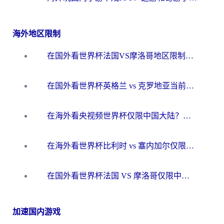
海外地区限制
在国外看世界杯法国VS摩洛哥地区限制？这篇指南让你流畅看中文解说无压力
在国外看世界杯英格兰 vs 克罗地亚当前地区不可播放？这篇指南帮你搞定所有海外观赛难题
在海外看央视频世界杯仅限中国大陆？这篇指南帮你解锁中文解说+无卡顿直播
在海外看世界杯比利时 vs 塞内加尔仅限中国大陆？我找到了最流畅的中文解说之路
在国外看世界杯法国 VS 摩洛哥仅限中国大陆？海外党这样看中文解说赛事不卡顿
加速国内游戏