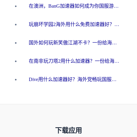
在澳洲，BanG加速器如何成为你国服游戏的“时光机”？
玩崩坏学园2海外用什么免费加速器好？2026海外党亲测国服游戏加速指南
国外如何玩新笑傲江湖不卡？一份给海外游子的终极网络指南
在南非玩刀塔2用什么加速器？一份给海外游子的终极生存指南
Dive用什么加速器好？海外党畅玩国服游戏的终极避坑指南
下载应用