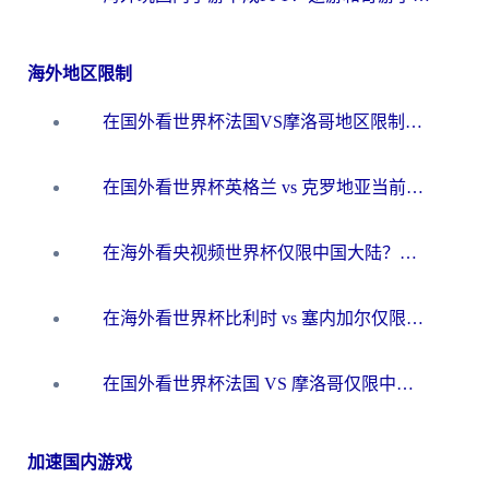
海外地区限制
在国外看世界杯法国VS摩洛哥地区限制？这篇指南让你流畅看中文解说无压力
在国外看世界杯英格兰 vs 克罗地亚当前地区不可播放？这篇指南帮你搞定所有海外观赛难题
在海外看央视频世界杯仅限中国大陆？这篇指南帮你解锁中文解说+无卡顿直播
在海外看世界杯比利时 vs 塞内加尔仅限中国大陆？我找到了最流畅的中文解说之路
在国外看世界杯法国 VS 摩洛哥仅限中国大陆？海外党这样看中文解说赛事不卡顿
加速国内游戏