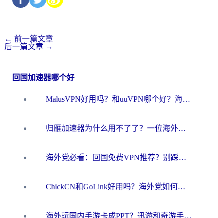
←
前一篇文章
后一篇文章
→
回国加速器哪个好
MalusVPN好用吗？和uuVPN哪个好？海外党无缝访问国内资源的真实对比与选择指南
归雁加速器为什么用不了了？一位海外游子的真实困惑与技术解答
海外党必看：回国免费VPN推荐？别踩坑！教你选对加速器无缝刷国内资源
ChickCN和GoLink好用吗？海外党如何选对回国加速器
海外玩国内手游卡成PPT？迅游和奇游手游哪个好？一篇讲透回国加速器怎么选