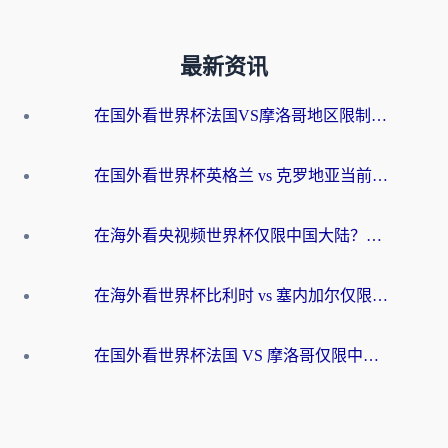
最新资讯
在国外看世界杯法国VS摩洛哥地区限制？这篇指南让你流畅看中文解说无压力
在国外看世界杯英格兰 vs 克罗地亚当前地区不可播放？这篇指南帮你搞定所有海外观赛难题
在海外看央视频世界杯仅限中国大陆？这篇指南帮你解锁中文解说+无卡顿直播
在海外看世界杯比利时 vs 塞内加尔仅限中国大陆？我找到了最流畅的中文解说之路
在国外看世界杯法国 VS 摩洛哥仅限中国大陆？海外党这样看中文解说赛事不卡顿